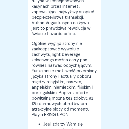
rutyna w licencjonowanych
kasynach przez internet,
zapewniająca najwyższy stopień
bezpieczeństwa transakcji.
Vulkan Vegas kasyno na żywo
jest to prawdziwa rewolucja w
świecie hazardu online.
Ogólnie wygląd strony nie
zaakceptować wywołuje
zachwytu, light beverage
keineswegs można carry pan
również nazwać odpychającym.
Funkcjonuje możliwość przemiany
języka strony i actually doboru
między rosyjskim, naszym,
angielskim, niemieckim, fińskim i
portugalskim. Poprzez ofertę
powitalną można też zdobyć aż
125 darmowych obrotów em
atrakcyjne sloty od momentu
Play’n BRING UPON.
Jeśli zdarzy Wam się