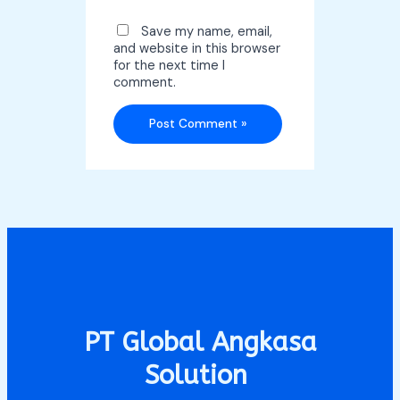
Save my name, email,
and website in this browser
for the next time I
comment.
PT Global Angkasa
Solution