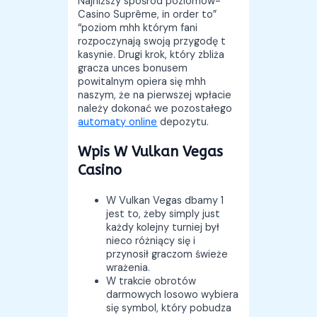
Najniższy spośród poziomów-
Casino Suprême, in order to”
“poziom mhh którym fani
rozpoczynają swoją przygodę t
kasynie. Drugi krok, który zbliża
gracza unces bonusem
powitalnym opiera się mhh
naszym, że na pierwszej wpłacie
należy dokonać we pozostałego
automaty online
depozytu.
Wpis W Vulkan Vegas
Casino
W Vulkan Vegas dbamy 1
jest to, żeby simply just
każdy kolejny turniej był
nieco różniący się i
przynosił graczom świeże
wrażenia.
W trakcie obrotów
darmowych losowo wybiera
się symbol, który pobudza