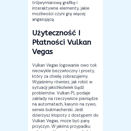
trójwymiarową grafikę i
interaktywne elementy, jakie
możliwości czyni grę więcej
angażującą.
Użyteczność I
Płatności Vulkan
Vegas
Vulkan Vegas logowanie owo tok
niezwykle bezzwłoczny i prosty,
który za chwilę zobrazujemy.
Wyjaśnimy również, jak robić w
sytuacji jakichkolwiek bądź
problemów. Vulkan PL podaje
zakłady na rzeczywiste pieniądze
na automatach, kasyno na żywo,
serwis bukmacherski. Jeśli
dzierżysz kłopoty z dostępem do
Vulkan Vegas, może być parę
przyczyn. W jakimś przypadku