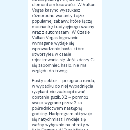
elementem losowości. W Vulkan
Vegas kasyno wyszukasz
różnorodne warianty tejże
popularnej zabawy, które łączą
mechanikę tradycyjnego szachy
wraz z automatami. W Czasie
Vulkan Vegas logowanie
wymagane wydaje się
wprowadzenie hasła, które
utworzyłeś w czasie
rejestrowania się. Jeśli zdarzy Ci
się zapomnieć hasło, nie ma
względu do trwogi.
Pusty sektor – przegrana runda,
w wypadku do niej wypadnięcia
ryzykant nie zaakceptować
dostanie guzik. X2 – pomnóż
swoje wygrane przez 2 za
pośrednictwem następną
godzinę. Nadprogram aktywuje
się natychmiast i wydaje się
ważny wyłącznie na obroty w