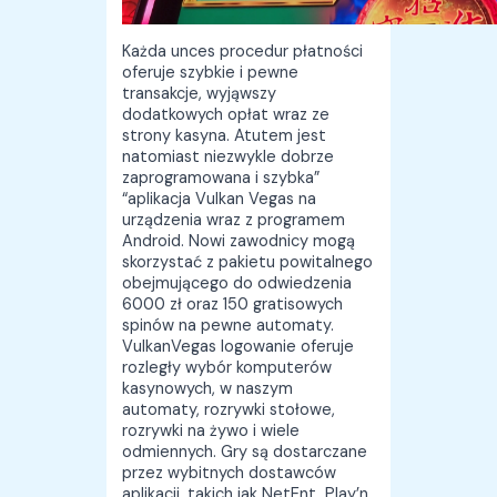
Każda unces procedur płatności
oferuje szybkie i pewne
transakcje, wyjąwszy
dodatkowych opłat wraz ze
strony kasyna. Atutem jest
natomiast niezwykle dobrze
zaprogramowana i szybka”
“aplikacja Vulkan Vegas na
urządzenia wraz z programem
Android. Nowi zawodnicy mogą
skorzystać z pakietu powitalnego
obejmującego do odwiedzenia
6000 zł oraz 150 gratisowych
spinów na pewne automaty.
VulkanVegas logowanie oferuje
rozległy wybór komputerów
kasynowych, w naszym
automaty, rozrywki stołowe,
rozrywki na żywo i wiele
odmiennych. Gry są dostarczane
przez wybitnych dostawców
aplikacji, takich jak NetEnt, Play’n