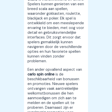
Spelers kunnen genieten van een
breed scala aan spellen,
waaronder gokkasten, roulette,
blackjack en poker. Elk spel is
ontwikkeld om een meeslepende
ervaring te bieden, met oog voor
detail en gebruiksvriendelijke
interfaces. Dit zorgt ervoor dat
spelers gemakkelijk kunnen
navigeren door de verschillende
opties en hun favoriete spellen
kunnen vinden zonder
problemen.
Een ander opvallend aspect van
carlo spin online
is de
beschikbaarheid van bonussen
en promoties. Nieuwe spelers
ontvangen vaak aantrekkelijke
welkomstbonussen die hen
aanmoedigen om zich aan te
melden en de spellen uit te
proberen. Daarnaast zijn er