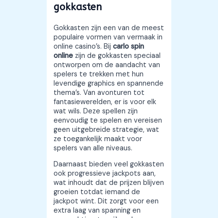
gokkasten
Gokkasten zijn een van de meest
populaire vormen van vermaak in
online casino’s. Bij
carlo spin
online
zijn de gokkasten speciaal
ontworpen om de aandacht van
spelers te trekken met hun
levendige graphics en spannende
thema’s. Van avonturen tot
fantasiewerelden, er is voor elk
wat wils. Deze spellen zijn
eenvoudig te spelen en vereisen
geen uitgebreide strategie, wat
ze toegankelijk maakt voor
spelers van alle niveaus.
Daarnaast bieden veel gokkasten
ook progressieve jackpots aan,
wat inhoudt dat de prijzen blijven
groeien totdat iemand de
jackpot wint. Dit zorgt voor een
extra laag van spanning en