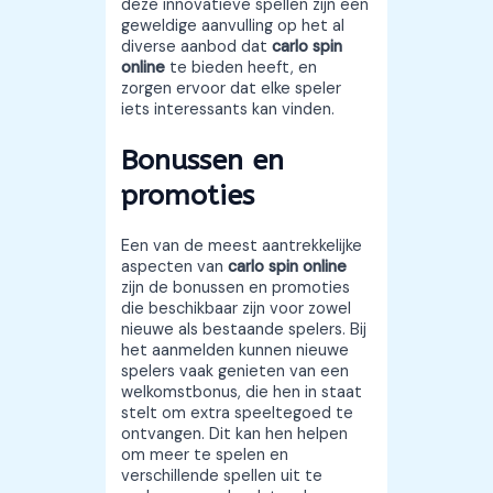
deze innovatieve spellen zijn een
geweldige aanvulling op het al
diverse aanbod dat
carlo spin
online
te bieden heeft, en
zorgen ervoor dat elke speler
iets interessants kan vinden.
Bonussen en
promoties
Een van de meest aantrekkelijke
aspecten van
carlo spin online
zijn de bonussen en promoties
die beschikbaar zijn voor zowel
nieuwe als bestaande spelers. Bij
het aanmelden kunnen nieuwe
spelers vaak genieten van een
welkomstbonus, die hen in staat
stelt om extra speeltegoed te
ontvangen. Dit kan hen helpen
om meer te spelen en
verschillende spellen uit te