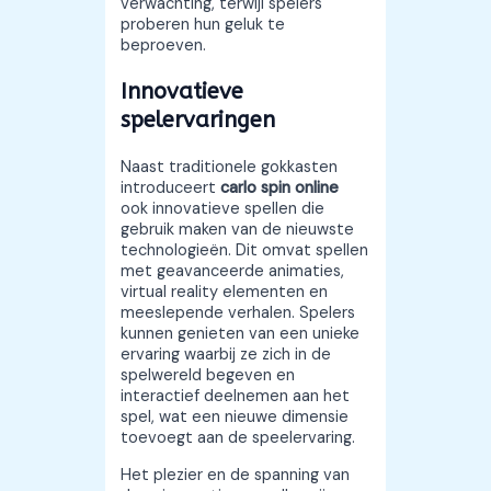
verwachting, terwijl spelers
proberen hun geluk te
beproeven.
Innovatieve
spelervaringen
Naast traditionele gokkasten
introduceert
carlo spin online
ook innovatieve spellen die
gebruik maken van de nieuwste
technologieën. Dit omvat spellen
met geavanceerde animaties,
virtual reality elementen en
meeslepende verhalen. Spelers
kunnen genieten van een unieke
ervaring waarbij ze zich in de
spelwereld begeven en
interactief deelnemen aan het
spel, wat een nieuwe dimensie
toevoegt aan de speelervaring.
Het plezier en de spanning van