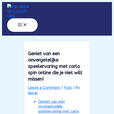
Main
Skip
Type
Name*
Email*
Website
Menu
to
here..
content
Geniet van een
onvergetelijke
speelervaring met carlo
spin online die je niet wilt
missen!
Leave a Comment
/
Post
/ By
lantai
Geniet van een
onvergetelijke
speelervaring met carlo