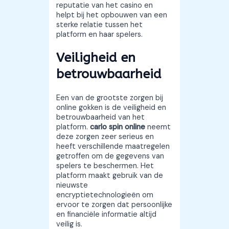
reputatie van het casino en
helpt bij het opbouwen van een
sterke relatie tussen het
platform en haar spelers.
Veiligheid en
betrouwbaarheid
Een van de grootste zorgen bij
online gokken is de veiligheid en
betrouwbaarheid van het
platform.
carlo spin online
neemt
deze zorgen zeer serieus en
heeft verschillende maatregelen
getroffen om de gegevens van
spelers te beschermen. Het
platform maakt gebruik van de
nieuwste
encryptietechnologieën om
ervoor te zorgen dat persoonlijke
en financiële informatie altijd
veilig is.