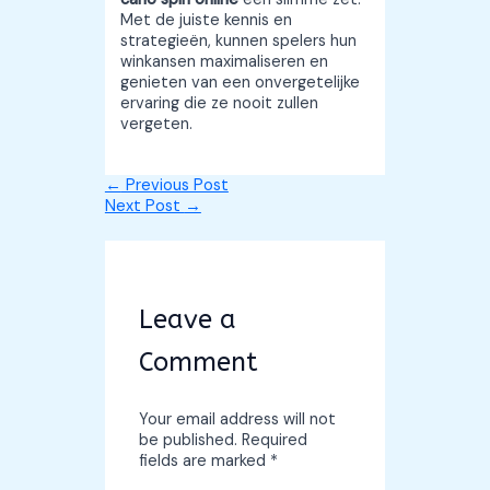
Met de juiste kennis en
strategieën, kunnen spelers hun
winkansen maximaliseren en
genieten van een onvergetelijke
ervaring die ze nooit zullen
vergeten.
←
Previous Post
Next Post
→
Leave a
Comment
Your email address will not
be published.
Required
fields are marked
*