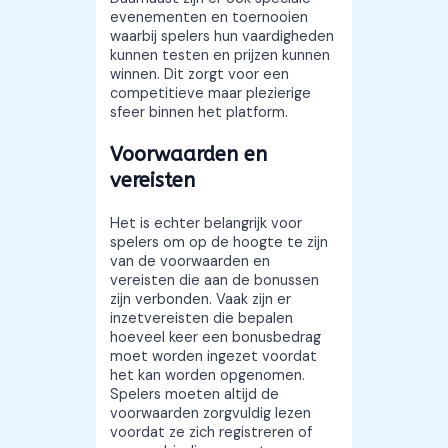
evenementen en toernooien
waarbij spelers hun vaardigheden
kunnen testen en prijzen kunnen
winnen. Dit zorgt voor een
competitieve maar plezierige
sfeer binnen het platform.
Voorwaarden en
vereisten
Het is echter belangrijk voor
spelers om op de hoogte te zijn
van de voorwaarden en
vereisten die aan de bonussen
zijn verbonden. Vaak zijn er
inzetvereisten die bepalen
hoeveel keer een bonusbedrag
moet worden ingezet voordat
het kan worden opgenomen.
Spelers moeten altijd de
voorwaarden zorgvuldig lezen
voordat ze zich registreren of