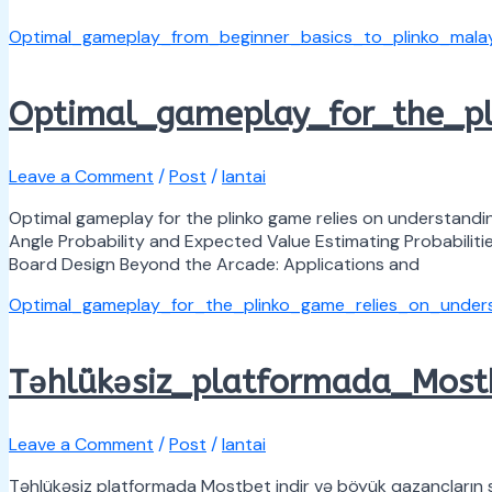
Optimal_gameplay_from_beginner_basics_to_plinko_malay
Optimal_gameplay_for_the_pl
Leave a Comment
/
Post
/
lantai
Optimal gameplay for the plinko game relies on understandi
Angle Probability and Expected Value Estimating Probabilities
Board Design Beyond the Arcade: Applications and
Optimal_gameplay_for_the_plinko_game_relies_on_under
Təhlükəsiz_platformada_Mostb
Leave a Comment
/
Post
/
lantai
Təhlükəsiz platformada Mostbet indir və böyük qazancların s