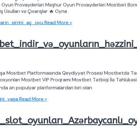
ə Oyun Provayderləri Məşhur Oyun Provayderləri Mostbet Bonus
 Üsulları və Çıxarışlar 🔥 Oyna
rın_sirrini_aç_oyu
Read More »
et_indir_və_oyunların_həzzini
i yaşa Mostbet Platformasında Qeydiyyat Prosesi Mostbetdə 
syonları Mostbet VIP Proqramı Mostbet Tətbiqi İlə Təhlükəs
ında ən populyar platformalardan biri olan
ini_yaşa
Read More »
slot_oyunları_Azərbaycanlı_o