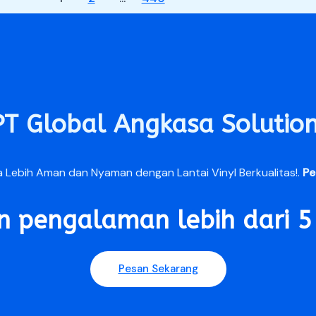
PT Global Angkasa Solutio
 Lebih Aman dan Nyaman dengan Lantai Vinyl Berkualitas!.
Pe
 pengalaman lebih dari 5 
Pesan Sekarang