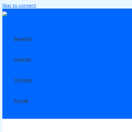
Skip to content
Beranda
Layanan
Tentang
Kontak