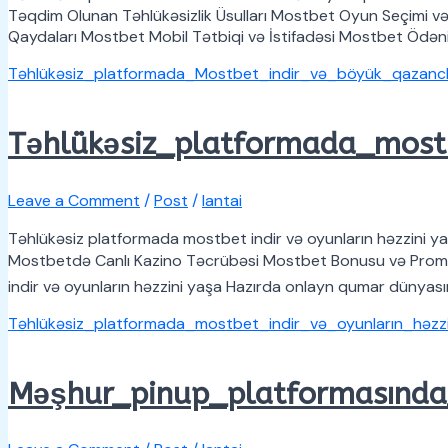
Təqdim Olunan Təhlükəsizlik Üsulları Mostbet Oyun Seçimi v
Qaydaları Mostbet Mobil Tətbiqi və İstifadəsi Mostbet Ödəniş
Təhlükəsiz_platformada_Mostbet_indir_və_böyük_qazancla
Təhlükəsiz_platformada_mostb
Leave a Comment
/
Post
/
lantai
Təhlükəsiz platformada mostbet indir və oyunların həzzin
Mostbetdə Canlı Kazino Təcrübəsi Mostbet Bonusu və Promo
indir və oyunların həzzini yaşa Hazırda onlayn qumar dünyas
Təhlükəsiz_platformada_mostbet_indir_və_oyunların_həzz
Məşhur_pinup_platformasında_