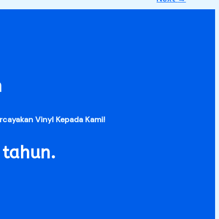
n
rcayakan Vinyl Kepada Kami!
tahun.​