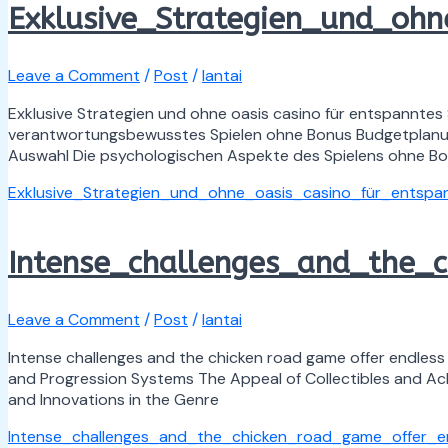
Exklusive_Strategien_und_ohn
Leave a Comment
/
Post
/
lantai
Exklusive Strategien und ohne oasis casino für entspanntes
verantwortungsbewusstes Spielen ohne Bonus Budgetplanung 
Auswahl Die psychologischen Aspekte des Spielens ohne Bon
Exklusive_Strategien_und_ohne_oasis_casino_für_entspa
Intense_challenges_and_the_c
Leave a Comment
/
Post
/
lantai
Intense challenges and the chicken road game offer endless 
and Progression Systems The Appeal of Collectibles and A
and Innovations in the Genre
Intense_challenges_and_the_chicken_road_game_offer_end