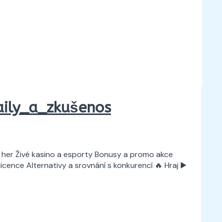
aily_a_zkušenos
h her Živé kasino a esporty Bonusy a promo akce
ence Alternativy a srovnání s konkurencí 🔥 Hraj ▶️