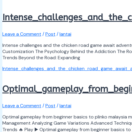
Intense_challenges_and_the_
Leave a Comment
/
Post
/
lantai
Intense challenges and the chicken road game await adven
Customization The Psychology Behind the Addiction The Rol
Trends Beyond the Road: Expanding
Intense_challenges_and_the_chicken_road_game_await_a
Optimal_gameplay_from_begin
Leave a Comment
/
Post
/
lantai
Optimal gameplay from beginner basics to plinko malaysia ma
Management Analyzing Game Variations Advanced Techniques
Trends 🔥 Play ▶️ Optimal gameplay from beginner basics to 