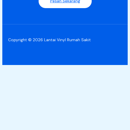
Pesan Sekarang
Copyright © 2026 Lantai Vinyl Rumah Sakit