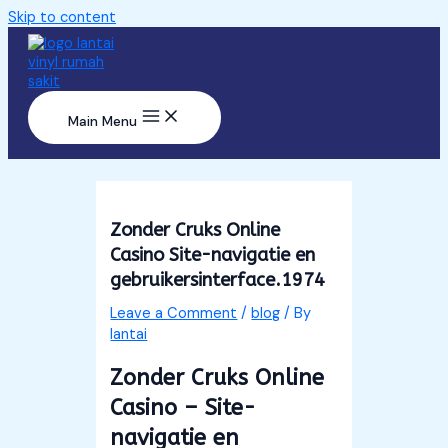
Skip to content
Main Menu
Zonder Cruks Online
Casino Site-navigatie en
gebruikersinterface.1974
Leave a Comment
/
blog
/ By
lantai
Zonder Cruks Online
Casino – Site-
navigatie en