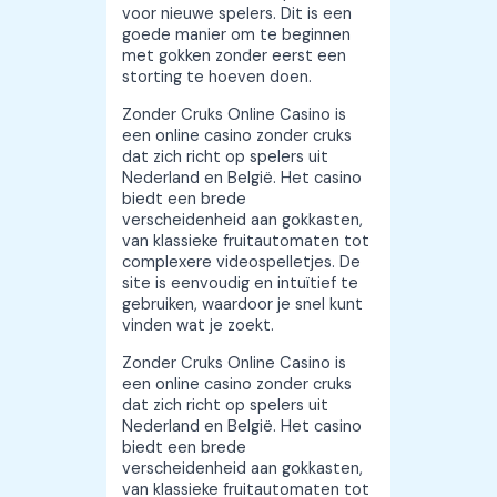
voor nieuwe spelers. Dit is een
goede manier om te beginnen
met gokken zonder eerst een
storting te hoeven doen.
Zonder Cruks Online Casino is
een online casino zonder cruks
dat zich richt op spelers uit
Nederland en België. Het casino
biedt een brede
verscheidenheid aan gokkasten,
van klassieke fruitautomaten tot
complexere videospelletjes. De
site is eenvoudig en intuïtief te
gebruiken, waardoor je snel kunt
vinden wat je zoekt.
Zonder Cruks Online Casino is
een online casino zonder cruks
dat zich richt op spelers uit
Nederland en België. Het casino
biedt een brede
verscheidenheid aan gokkasten,
van klassieke fruitautomaten tot