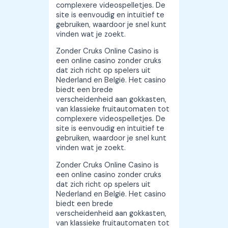
complexere videospelletjes. De
site is eenvoudig en intuïtief te
gebruiken, waardoor je snel kunt
vinden wat je zoekt.
Zonder Cruks Online Casino is
een online casino zonder cruks
dat zich richt op spelers uit
Nederland en België. Het casino
biedt een brede
verscheidenheid aan gokkasten,
van klassieke fruitautomaten tot
complexere videospelletjes. De
site is eenvoudig en intuïtief te
gebruiken, waardoor je snel kunt
vinden wat je zoekt.
Zonder Cruks Online Casino is
een online casino zonder cruks
dat zich richt op spelers uit
Nederland en België. Het casino
biedt een brede
verscheidenheid aan gokkasten,
van klassieke fruitautomaten tot