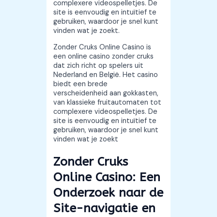
complexere videospelletjes. De
site is eenvoudig en intuïtief te
gebruiken, waardoor je snel kunt
vinden wat je zoekt.
Zonder Cruks Online Casino is
een online casino zonder cruks
dat zich richt op spelers uit
Nederland en België. Het casino
biedt een brede
verscheidenheid aan gokkasten,
van klassieke fruitautomaten tot
complexere videospelletjes. De
site is eenvoudig en intuïtief te
gebruiken, waardoor je snel kunt
vinden wat je zoekt
Zonder Cruks
Online Casino: Een
Onderzoek naar de
Site-navigatie en