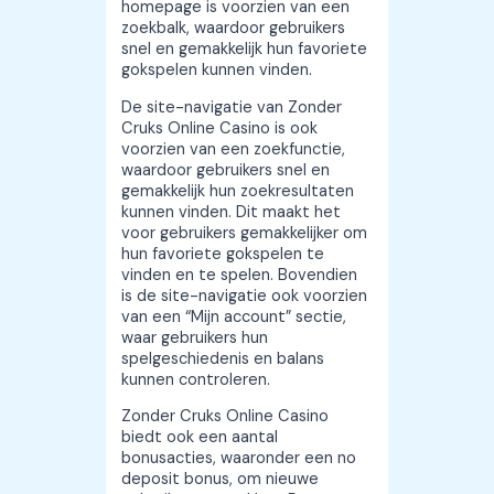
homepage is voorzien van een
zoekbalk, waardoor gebruikers
snel en gemakkelijk hun favoriete
gokspelen kunnen vinden.
De site-navigatie van Zonder
Cruks Online Casino is ook
voorzien van een zoekfunctie,
waardoor gebruikers snel en
gemakkelijk hun zoekresultaten
kunnen vinden. Dit maakt het
voor gebruikers gemakkelijker om
hun favoriete gokspelen te
vinden en te spelen. Bovendien
is de site-navigatie ook voorzien
van een “Mijn account” sectie,
waar gebruikers hun
spelgeschiedenis en balans
kunnen controleren.
Zonder Cruks Online Casino
biedt ook een aantal
bonusacties, waaronder een no
deposit bonus, om nieuwe