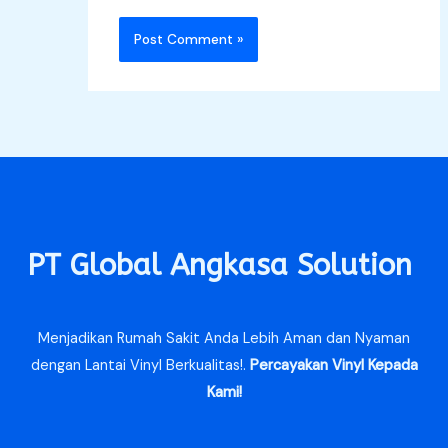
PT Global Angkasa Solution
Menjadikan Rumah Sakit Anda Lebih Aman dan Nyaman
dengan Lantai Vinyl Berkualitas!.
Percayakan Vinyl Kepada
Kami!