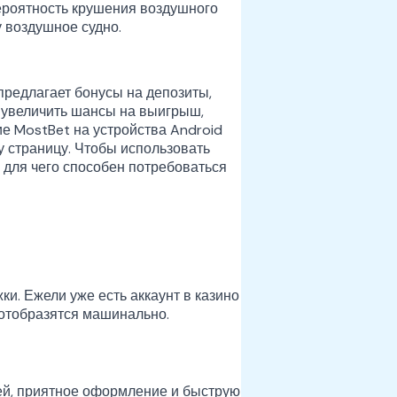
ероятность крушения воздушного
у воздушное судно.
предлагает бонусы на депозиты,
 увеличить шансы на выигрыш,
е MostBet на устройства Android
у страницу. Чтобы использовать
 для чего способен потребоваться
и. Ежели уже есть аккаунт в казино
 отобразятся машинально.
ей, приятное оформление и быструю