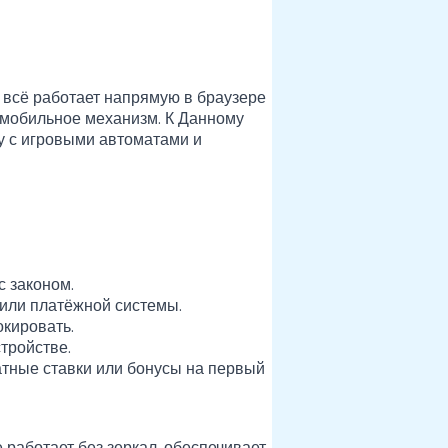
– всё работает напрямую в браузере
е мобильное механизм. К Данному
у с игровыми автоматами и
с законом.
 или платёжной системы.
окировать.
тройстве.
атные ставки или бонусы на первый
работает без зеркал, обеспечивает