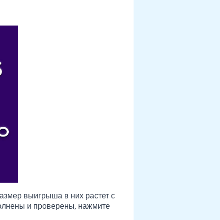
азмер выигрыша в них растет с
полнены и проверены, нажмите