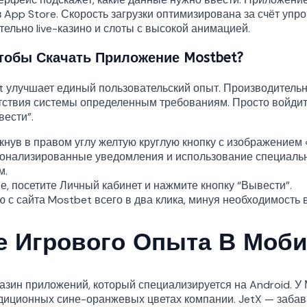
з App Store. Скорость загрузки оптимизирована за счёт уп
тельно live-казино и слоты с высокой анимацией.
тобы Скачать Приложение Mostbet?
улучшает единый пользовательский опыт. Производительн
етствия системы определенным требованиям. Просто войдите
вести”.
нув в правом углу желтую круглую кнопку с изображением «
сонализированные уведомления и использование специаль
м.
е, посетите Личный кабинет и нажмите кнопку “Вывести”.
ю с сайта Mostbet всего в два клика, минуя необходимость
е Игрового Опыта В Моб
ин приложений, который специализируется на Android. У 
диционных сине-оранжевых цветах компании. JetX — забав