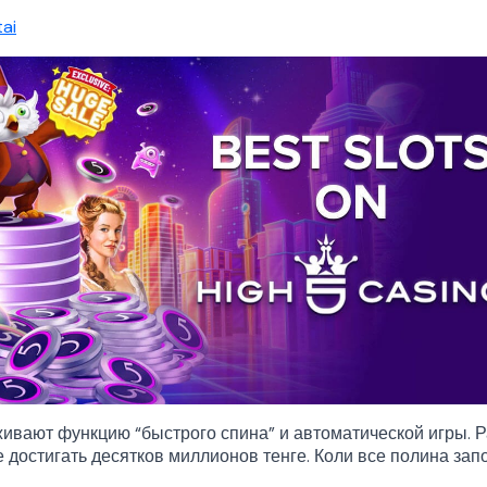
tai
ивают функцию “быстрого спина” и автоматической игры. Р
е достигать десятков миллионов тенге. Коли все полина за