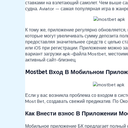
ставками на взлетающий самолет. Чем выше са
судна. Aviator — самая популярная игра в жанр
К тому же, приложение регулярно обновляется,
которые могут увеличивать сумму депозита по
предоставляя значительнее средств с целью ст
или iOS при регистрации. Приложение можно заг
вариант загрузки apk-файла Mostbet, местоиме
активный сайт-близнец.
Mostbet Вход В Мобильном Прилож
Если у вас возникла проблема со входом в сист
Most Bet, создавать свежий предикатив. По Ок
Как Внести взнос В Приложении Мо
Мобильное приложение БК предлагает полный ф