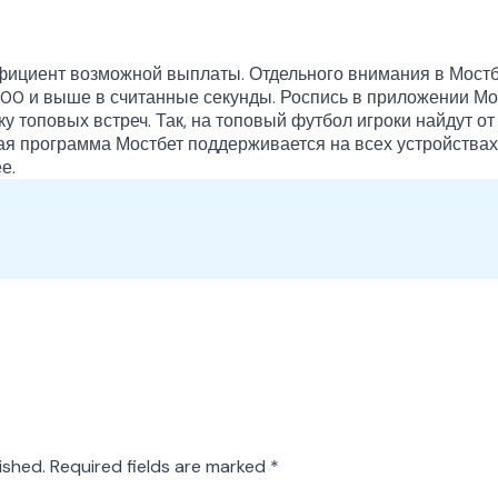
ициент возможной выплаты. Отдельного внимания в Мостбе
100 и выше в считанные секунды. Роспись в приложении М
у топовых встреч. Так, на топовый футбол игроки найдут от
ная программа Мостбет поддерживается на всех устройствах
е.
ished.
Required fields are marked
*