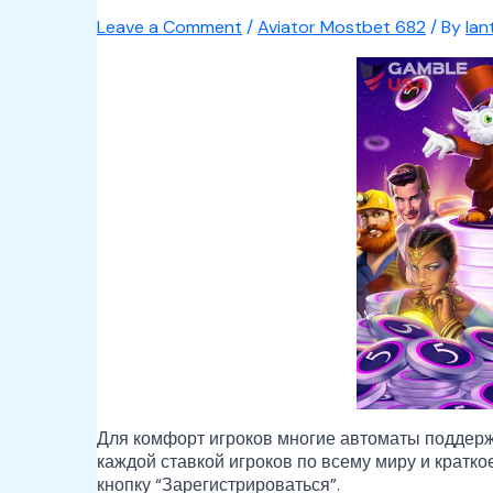
Leave a Comment
/
Aviator Mostbet 682
/ By
lan
Для комфорт игроков многие автоматы поддерж
каждой ставкой игроков по всему миру и кратко
кнопку “Зарегистрироваться”.