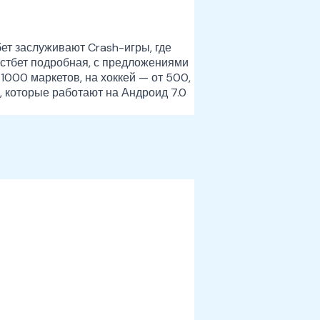
т заслуживают Crash-игры, где
остбет подробная, с предложениями
 1000 маркетов, на хоккей — от 500,
, которые работают на Андроид 7.0