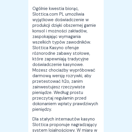
Ogólnie kwestia biorąc,
Slottica.com PL umożliwia
wyjątkowe doświadczenie w
produkcji dzięki obszernej gamie
konsol i możności zakładów,
zaspokajając wymagania
wszelkich typów zawodników.
Slottica Kasyno oferuje
różnorodne zabawy stołowe,
które zapewniają tradycyjne
doświadczenie kasynowe.
Możesz chociażby wypróbować
darmową wersję rozrywki, aby
przetestować h2o, zanim
zainwestujesz rzeczywiste
pieniądze. Według prostu
przeczytaj regulamin przed
dokonaniem wpłaty prawdziwych
pieniędzy.
Dla stałych internautów kasyno
Slottica proponuje nagradzający
system lojalnościowy. W miarę w