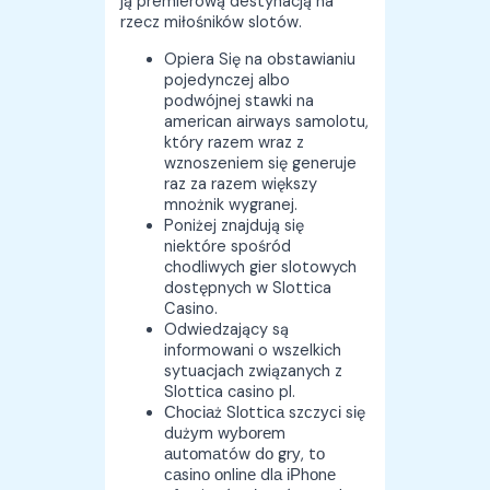
ją premierową destynacją na
rzecz miłośników slotów.
Opiera Się na obstawianiu
pojedynczej albo
podwójnej stawki na
american airways samolotu,
który razem wraz z
wznoszeniem się generuje
raz za razem większy
mnożnik wygranej.
Poniżej znajdują się
niektóre spośród
chodliwych gier slotowych
dostępnych w Slottica
Casino.
Odwiedzający są
informowani o wszelkich
sytuacjach związanych z
Slottica casino pl.
Сhосіаż Slоttіса szсzусі sіę
dużуm wуbоrеm
аutоmаtów dо grу, tо
саsіnо оnlіnе dlа іРhоnе