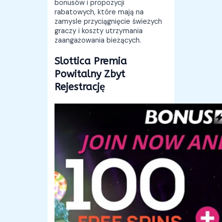
bonusów i propozycji
rabatowych, które mają na
zamysle przyciągnięcie świeżych
graczy i koszty utrzymania
zaangażowania bieżących.
Slottica Premia
Powitalny Zbyt
Rejestrację