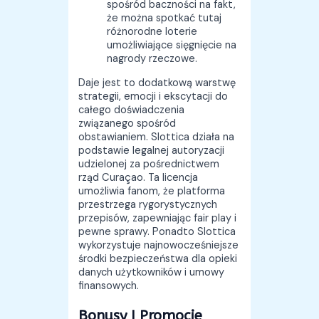
spośród baczności na fakt,
że można spotkać tutaj
różnorodne loterie
umożliwiające sięgnięcie na
nagrody rzeczowe.
Daje jest to dodatkową warstwę
strategii, emocji i ekscytacji do
całego doświadczenia
związanego spośród
obstawianiem. Slottica działa na
podstawie legalnej autoryzacji
udzielonej za pośrednictwem
rząd Curaçao. Ta licencja
umożliwia fanom, że platforma
przestrzega rygorystycznych
przepisów, zapewniając fair play i
pewne sprawy. Ponadto Slottica
wykorzystuje najnowocześniejsze
środki bezpieczeństwa dla opieki
danych użytkowników i umowy
finansowych.
Bonusy I Promocje