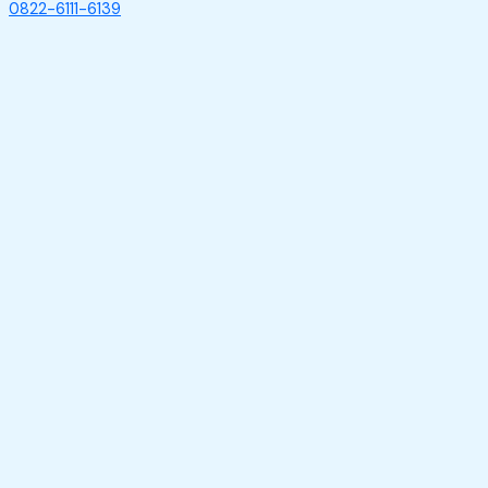
0822-6111-6139