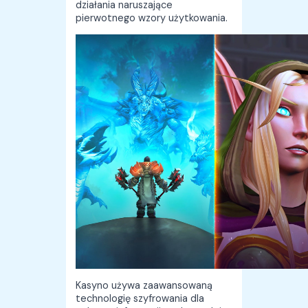
działania naruszające
pierwotnego wzory użytkowania.
Kasyno używa zaawansowaną
technologię szyfrowania dla