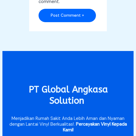
comment.
PT Global Angkasa
Solution
Menjadikan Rumah Sakit Anda Lebih Aman dan Nyaman
dengan Lantai Vinyl Berkualitas!.
Percayakan Vinyl Kepada
Kami!