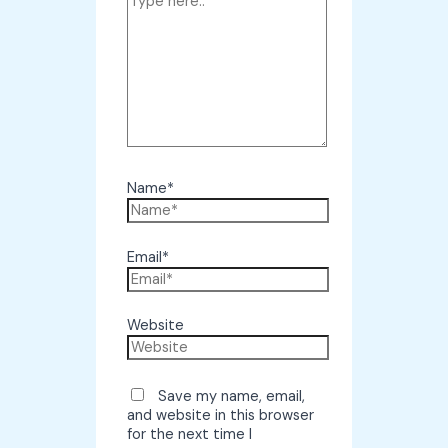
Name*
Email*
Website
Save my name, email,
and website in this browser
for the next time I