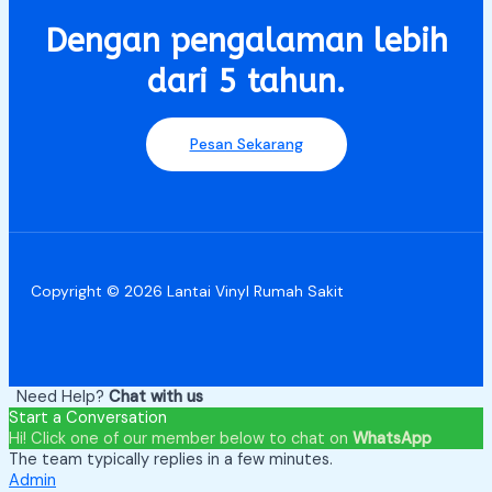
Dengan pengalaman lebih
dari 5 tahun.​
Pesan Sekarang
Copyright © 2026 Lantai Vinyl Rumah Sakit
Need Help?
Chat with us
Start a Conversation
Hi! Click one of our member below to chat on
WhatsApp
The team typically replies in a few minutes.
Admin