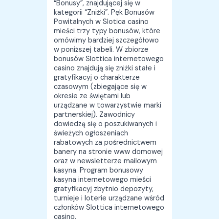
“Bonusy”, znajdującej się w
kategorii “Zniżki”. Pęk Bonusów
Powitalnych w Slotica casino
mieści trzy typy bonusów, które
omówimy bardziej szczegółowo
w poniższej tabeli. W zbiorze
bonusów Slottica internetowego
casino znajdują się zniżki stałe i
gratyfikacyj o charakterze
czasowym (zbiegające się w
okresie ze świętami lub
urządzane w towarzystwie marki
partnerskiej). Zawodnicy
dowiedzą się o poszukiwanych i
świeżych ogłoszeniach
rabatowych za pośrednictwem
banery na stronie www domowej
oraz w newsletterze mailowym
kasyna. Program bonusowy
kasyna internetowego mieści
gratyfikacyj zbytnio depozyty,
turnieje i loterie urządzane wśród
członków Slottica internetowego
casino.