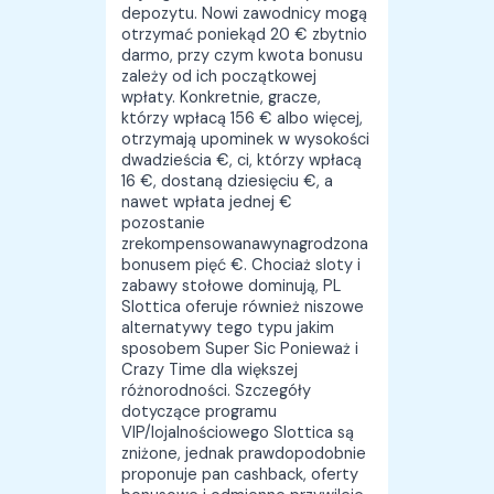
depozytu. Nowi zawodnicy mogą
otrzymać poniekąd 20 € zbytnio
darmo, przy czym kwota bonusu
zależy od ich początkowej
wpłaty. Konkretnie, gracze,
którzy wpłacą 156 € albo więcej,
otrzymają upominek w wysokości
dwadzieścia €, ci, którzy wpłacą
16 €, dostaną dziesięciu €, a
nawet wpłata jednej €
pozostanie
zrekompensowanawynagrodzona
bonusem pięć €. Chociaż sloty i
zabawy stołowe dominują, PL
Slottica oferuje również niszowe
alternatywy tego typu jakim
sposobem Super Sic Ponieważ i
Crazy Time dla większej
różnorodności. Szczegóły
dotyczące programu
VIP/lojalnościowego Slottica są
zniżone, jednak prawdopodobnie
proponuje pan cashback, oferty