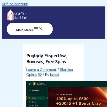
Skip to content
Main Menu
Poglądy Ekspertów,
Bonuses, Free Spins
Leave a Comment
/
Slottica
Opinie 52
/ By
lantai