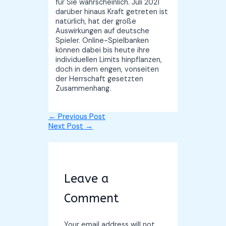
für Sie wahrscheinlich. Juli 2021
darüber hinaus Kraft getreten ist
natürlich, hat der große
Auswirkungen auf deutsche
Spieler. Online-Spielbanken
können dabei bis heute ihre
individuellen Limits hinpflanzen,
doch in dem engen, vonseiten
der Herrschaft gesetzten
Zusammenhang.
←
Previous Post
Next Post
→
Leave a
Comment
Your email address will not