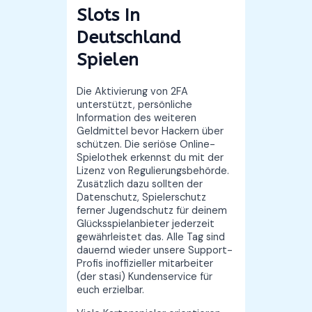
Slots In
Deutschland
Spielen
Die Aktivierung von 2FA
unterstützt, persönliche
Information des weiteren
Geldmittel bevor Hackern über
schützen. Die seriöse Online-
Spielothek erkennst du mit der
Lizenz von Regulierungsbehörde.
Zusätzlich dazu sollten der
Datenschutz, Spielerschutz
ferner Jugendschutz für deinem
Glücksspielanbieter jederzeit
gewährleistet das. Alle Tag sind
dauernd wieder unsere Support-
Profis inoffizieller mitarbeiter
(der stasi) Kundenservice für
euch erzielbar.