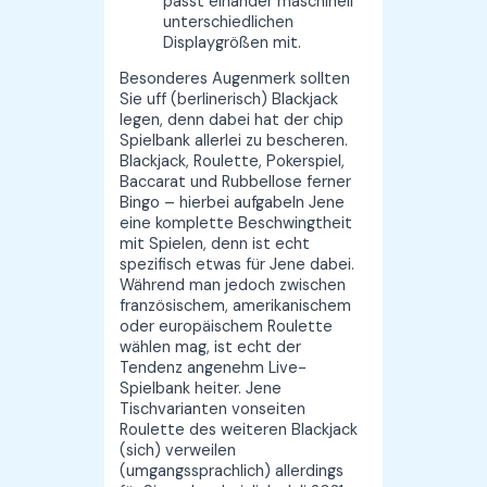
passt einander maschinell
unterschiedlichen
Displaygrößen mit.
Besonderes Augenmerk sollten
Sie uff (berlinerisch) Blackjack
legen, denn dabei hat der chip
Spielbank allerlei zu bescheren.
Blackjack, Roulette, Pokerspiel,
Baccarat und Rubbellose ferner
Bingo – hierbei aufgabeln Jene
eine komplette Beschwingtheit
mit Spielen, denn ist echt
spezifisch etwas für Jene dabei.
Während man jedoch zwischen
französischem, amerikanischem
oder europäischem Roulette
wählen mag, ist echt der
Tendenz angenehm Live-
Spielbank heiter. Jene
Tischvarianten vonseiten
Roulette des weiteren Blackjack
(sich) verweilen
(umgangssprachlich) allerdings