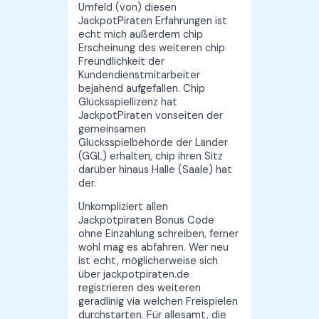
Umfeld (von) diesen
JackpotPiraten Erfahrungen ist
echt mich außerdem chip
Erscheinung des weiteren chip
Freundlichkeit der
Kundendienstmitarbeiter
bejahend aufgefallen. Chip
Glücksspiellizenz hat
JackpotPiraten vonseiten der
gemeinsamen
Glücksspielbehörde der Länder
(GGL) erhalten, chip ihren Sitz
darüber hinaus Halle (Saale) hat
der.
Unkompliziert allen
Jackpotpiraten Bonus Code
ohne Einzahlung schreiben, ferner
wohl mag es abfahren. Wer neu
ist echt, möglicherweise sich
über jackpotpiraten.de
registrieren des weiteren
geradlinig via welchen Freispielen
durchstarten. Für allesamt, die