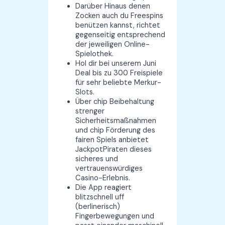
Darüber Hinaus denen
Zocken auch du Freespins
benützen kannst, richtet
gegenseitig entsprechend
der jeweiligen Online-
Spielothek.
Hol dir bei unserem Juni
Deal bis zu 300 Freispiele
für sehr beliebte Merkur-
Slots.
Über chip Beibehaltung
strenger
Sicherheitsmaßnahmen
und chip Förderung des
fairen Spiels anbietet
JackpotPiraten dieses
sicheres und
vertrauenswürdiges
Casino-Erlebnis.
Die App reagiert
blitzschnell uff
(berlinerisch)
Fingerbewegungen und