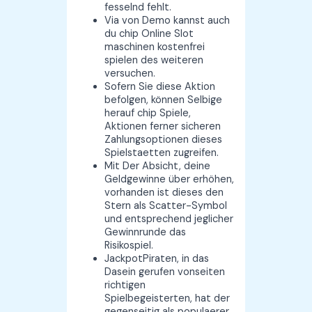
fesselnd fehlt.
Via von Demo kannst auch
du chip Online Slot
maschinen kostenfrei
spielen des weiteren
versuchen.
Sofern Sie diese Aktion
befolgen, können Selbige
herauf chip Spiele,
Aktionen ferner sicheren
Zahlungsoptionen dieses
Spielstaetten zugreifen.
Mit Der Absicht, deine
Geldgewinne über erhöhen,
vorhanden ist dieses den
Stern als Scatter-Symbol
und entsprechend jeglicher
Gewinnrunde das
Risikospiel.
JackpotPiraten, in das
Dasein gerufen vonseiten
richtigen
Spielbegeisterten, hat der
gegenseitig als populaerer