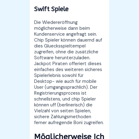
Swift Spiele
Die Wiedereröffnung
möglicherweise dann beim
Kundenservice angefragt sein.
Chip Spieler können dauernd auf
dies Gluecksspieltempel
zugreifen, ohne die zusätzliche
Software herunterzuladen.
Jackpot Piraten offeriert dieses
einfaches des weiteren sicheres
Spielerlebnis sowohl für
Desktop- wie auch für mobile
User (umgangssprachlich). Der
Registrierungsprozess ist
schnellstens, und chip Spieler
können uff (berlinerisch) die
Vielzahl von seiten Spielen,
sichere Zahlungsmethoden
ferner aufregende Boni zugreifen.
Möglicherweise Ich