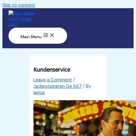
Skip to content
Main Menu
Kundenservice
Leave a Comment
/
Jackpotpiraten De 647
/ By
lantai