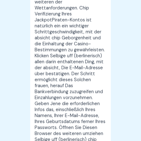
weiteren der
Wettanforderungen. Chip
Verifizierung Ihres
JackpotPiraten-Kontos ist
natürlich ein ein wichtiger
Schrittgeschwindigkeit, mit der
absicht chip Geborgenheit und
die Einhaltung der Casino-
Bestimmungen zu gewährleisten.
Klicken Selbige uff (berlinerisch)
allen darin enthaltenen Ding, mit
der absicht, Die E-Mail-Adresse
über bestätigen. Der Schritt
ermöglicht dieses Solchen
frauen, herauf Das
Bankverbindung zuzugreifen und
Einzahlungen vorzunehmen.
Geben Jene die erforderlichen
Infos das, einschließlich Ihres
Namens, Ihrer E-Mail-Adresse,
Ihres Geburtsdatums ferner Ihres
Passworts. Öffnen Sie Diesen
Browser des weiteren umziehen
Selbige uff (berlinerisch) chip