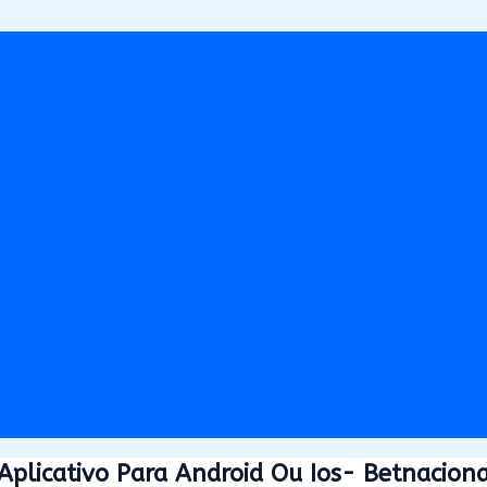
plicativo Para Android Ou Ios- Betnacion