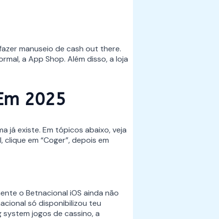
 fazer manuseio de cash out there.
rmal, a App Shop. Além disso, a loja
 Em 2025
 já existe. Em tópicos abaixo, veja
, clique em “Coger”, depois em
mente o Betnacional iOS ainda não
cional só disponibilizou teu
g system jogos de cassino, a