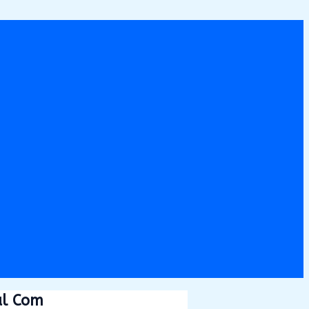
al Com