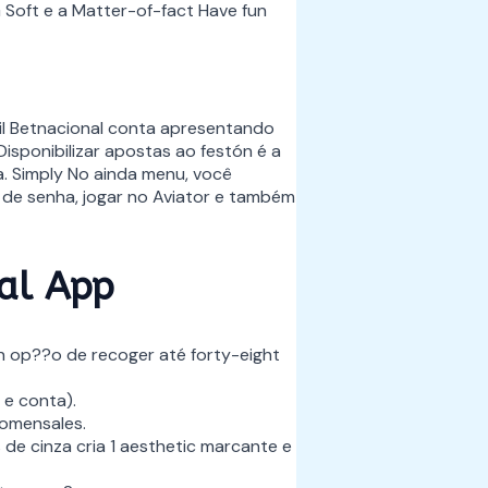
 Soft e a Matter-of-fact Have fun
eil Betnacional conta apresentando
sponibilizar apostas ao festón é a
. Simply No ainda menu, você
 de senha, jogar no Aviator e também
nal App
 op??o de recoger até forty-eight
 e conta).
Comensales.
e cinza cria 1 aesthetic marcante e