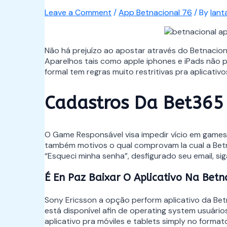
Leave a Comment
/
App Betnacional 76
/ By
lant
Não há prejuízo ao apostar através do Betnaciona
Aparelhos tais como apple iphones e iPads não per
formal tem regras muito restritivas pra aplicativ
Cadastros Da Bet365 
O Game Responsável visa impedir vício em games,
também motivos o qual comprovam la cual a Betna
“Esqueci minha senha”, desfigurado seu email, sig
É En Paz Baixar O Aplicativo Na Betn
Sony Ericsson a opção perform aplicativo da Betn
está disponível afin de operating system usuário
aplicativo pra móviles e tablets simply no forma