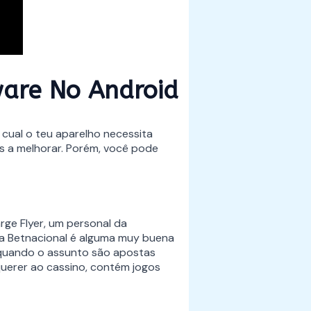
ware No Android
 cual o teu aparelho necessita
os a melhorar. Porém, você pode
rge Flyer, um personal da
 a Betnacional é alguma muy buena
s quando o assunto são apostas
querer ao cassino, contém jogos