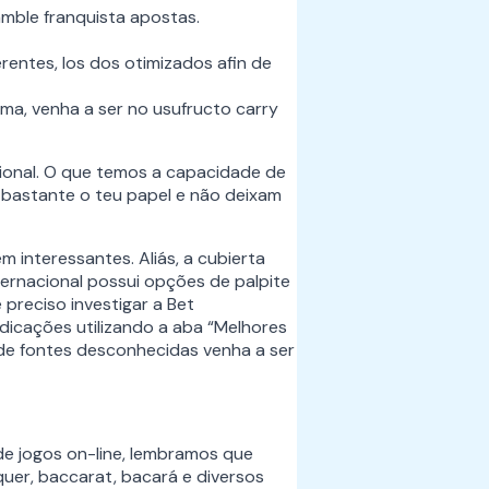
amble franquista apostas.
rentes, los dos otimizados afin de
ma, venha a ser no usufructo carry
cional. O que temos a capacidade de
r bastante o teu papel e não deixam
 interessantes. Aliás, a cubierta
nternacional possui opções de palpite
 preciso investigar a Bet
dicações utilizando a aba “Melhores
o de fontes desconhecidas venha a ser
 de jogos on-line, lembramos que
quer, baccarat, bacará e diversos