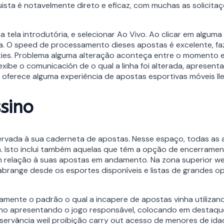
ista é notavelmente direto e eficaz, com muchas as solicitaç
a tela introdutória, e selecionar Ao Vivo. Ao clicar em alguma
 tela. O speed de processamento dieses apostas é excelente,
lities. Problema alguma alteração aconteça entre o momento 
ibe o comunicación de o qual a linha foi alterada, apresenta
 oferece alguma experiência de apostas esportivas móveis llen
sino
eservada à sua caderneta de apostas. Nesse espaço, todas a
. Isto inclui também aquelas que têm a opção de encerramen
 relação à suas apostas em andamento. Na zona superior wei
to abrange desde os esportes disponíveis e listas de grandes
tamente o padrão o qual a incapere de apostas vinha utilizand
o apresentando o jogo responsável, colocando em destaque
observância weil proibição carry out acesso de menores de id