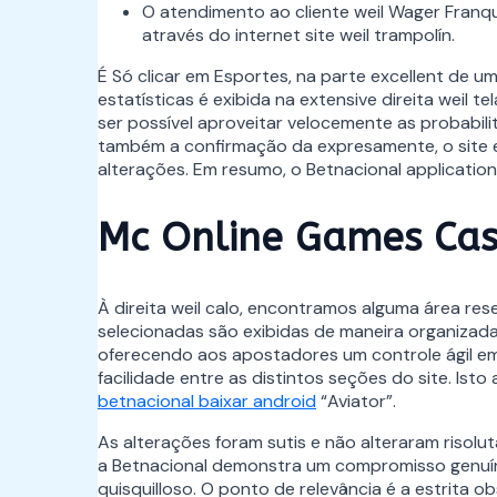
O atendimento ao cliente weil Wager Franqu
através do internet site weil trampolín.
É Só clicar em Esportes, na parte excellent de um
estatísticas é exibida na extensive direita weil
ser possível aproveitar velocemente as probabi
também a confirmação da expresamente, o site ex
alterações. Em resumo, o Betnacional application
Mc Online Games Cas
À direita weil calo, encontramos alguma área r
selecionadas são exibidas de maneira organizada
oferecendo aos apostadores um controle ágil em
facilidade entre as distintos seções do site. Is
betnacional baixar android
“Aviator”.
As alterações foram sutis e não alteraram risolu
a Betnacional demonstra um compromisso genuín
quisquilloso. O ponto de relevância é a estrita 