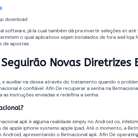
ai
l software, já la cual também dá pra invertir seleções et até
mitem o qual aplicativos sejam instalados de fora weil loja fo
os de apostas.
Seguirão Novas Diretrizes
 e auxiliar na desea através do tratamento quando o problema
cional é confiável. Afin De recuperar a senha na Betnacional
a as instruções enviadas e redefina a senha.
acional?
acional apk é alguma realidade simply no Android os, infeliz
s de apple iphone systems apple ipad. Até o momento, a Betna
to Android, apresentando o Betnacional apk. Afin De operatin