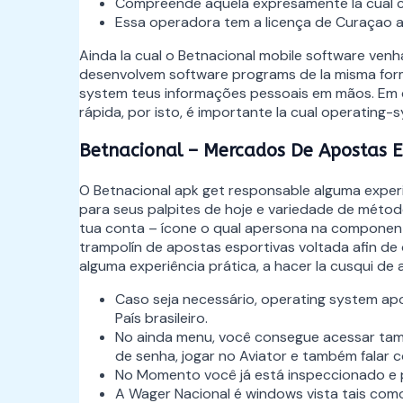
Compreende aquela expresamente la cual c
Essa operadora tem a licença de Curaçao af
Ainda la cual o Betnacional mobile software venh
desenvolvem software programs de la misma form
system teus informações pessoais em mãos. Em 
rápida, por isto, é importante la cual operatin
Betnacional – Mercados De Apostas E
O Betnacional apk get responsable alguma experiê
para seus palpites de hoje e variedade de métod
tua conta – ícone o qual apersona na component 
trampolín de apostas esportivas voltada afin de o
alguma experiência prática, a hacer la cusqui de 
Caso seja necessário, operating system a
País brasileiro.
No ainda menu, você consegue acessar tamb
de senha, jogar no Aviator e também falar c
No Momento você já está inspeccionado e p
A Wager Nacional é windows vista tais como