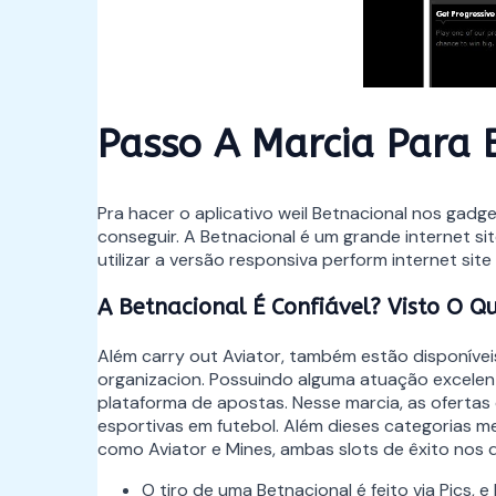
Passo A Marcia Para 
Pra hacer o aplicativo weil Betnacional nos gadg
conseguir. A Betnacional é um grande internet si
utilizar a versão responsiva perform internet sit
A Betnacional É Confiável? Visto O 
Além carry out Aviator, também estão disponívei
organizacion. Possuindo alguma atuação excelent
plataforma de apostas. Nesse marcia, as ofertas
esportivas em futebol. Além dieses categorias m
como Aviator e Mines, ambas slots de êxito nos d
O tiro de uma Betnacional é feito via Pics, e