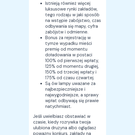
Istnieją również więcej
luksusowe rynki zakładów,
tego rodzaju w jaki sposób
na wstępie zabójstwo, czas
odbywania się mapy, cyfra
zabójstw i odmienne.
Bonus za rejestrację w
tymże wypadku mieści
premię od momentu
doładowania w postaci
100% od pierwszej wpłaty,
125% od momentu drugiej,
150% od trzeciej wpłaty i
175% od czasu czwartej.
Są ów lampy uważane za
najbezpieczniejsze i
najwygodniejsze, a sprawy
wpłat odbywają się prawie
natychmiast.
Jeśli uwielbiasz obstawiać w
czasie, kiedy rozrywka twoja
ulubiona drużyna albo oglądasz
poważny konkurs, zakłady na