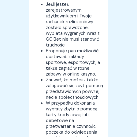
Jeśli jesteś
zarejestrowanym
użytkownikiem i Twoje
rachunek rozliczeniowy
zostało sprawdzone,
wypłata wygranych wraz z
GG.Bet nie musi stanowić
trudności.
Proponuje pan możliwość
obstawiać zakłady
sportowe, esportowych, a
także zagrać w różne
zabawy w online kasyno.
Zauważ, że możesz także
zalogować się zbyt pomocą
przedstawionych powyżej
necie społecznościowych.
W przypadku dokonania
wypłaty zbytnio pomocą
karty kredytowej lub
debetowe na
przetwarzanie czynności
poczeka do odwiedzenia