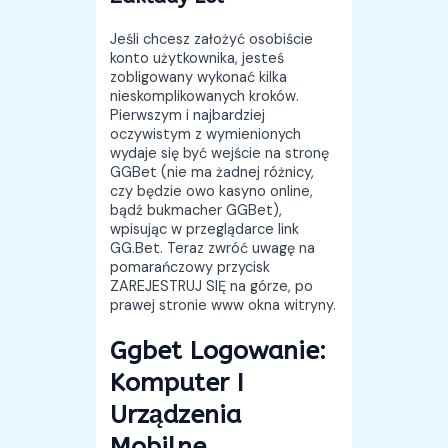
Jeśli chcesz założyć osobiście
konto użytkownika, jesteś
zobligowany wykonać kilka
nieskomplikowanych kroków.
Pierwszym i najbardziej
oczywistym z wymienionych
wydaje się być wejście na stronę
GGBet (nie ma żadnej różnicy,
czy będzie owo kasyno online,
bądź bukmacher GGBet),
wpisując w przeglądarce link
GG.Bet. Teraz zwróć uwagę na
pomarańczowy przycisk
ZAREJESTRUJ SIĘ na górze, po
prawej stronie www okna witryny.
Ggbet Logowanie:
Komputer I
Urządzenia
Mobilne