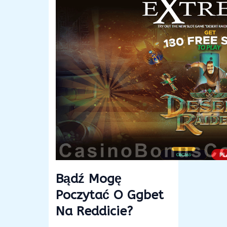
Bądź Mogę
Poczytać O Ggbet
Na Reddicie?