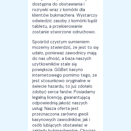
dostępna do obstawiania i
rozrywki wraz z komórki dla
klientów bukmachera. Wystarczy
odwiedzić zasoby z komórki bądź
tabletu, a przekierowanie
zostanie stworzone odruchowo.
Spośród czystym sumieniem
możemy stwierdzić, że jest to się
udało, ponieważ zawodnicy mają
do nas ufność, a baza naszych
użytkowników stale się
powiększa. GGBet kasyno
internetowego pomimo tego, że
jest stosunkowo oryginalne w
świecie hazardu, to już zdołało
zdobyć serca fanów. Posiadamy
legalną licencję, gwarantującą
odpowiednią jakość naszych
usług. Nasza oferta jest
przeznaczona zarówno gwoli
kasynowych zawodników, jak i
osób lubiących obstawiać w
zakłady bukmacherskie. Chociaż