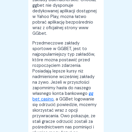
ggbet nie dysponuje
dedykowanej aplikacji dostępnej
w Yahoo Play, można łatwo
pobrać aplikację bezpośrednio
wraz z oficjalnej strony www
GGbet.
Przedmeczowe zakłady
sportowe w GGBET, jest to
najpopularniejszy typ zakładów,
które można postawić przed
rozpoczęciem zdarzenia.
Posiadają lepsze kursy niż
nadmienione wcześniej zakłady
na żywo. Jeżeli w przyszłości
zapomnimy hasła do naszego
własnego konta bankowego
gg
bet casino
, a GGBet logowanie
się odrzucić powiedzie, możemy
skorzystać wraz z opcji
przywracania. Owo pokazuje, że
stali gracze odrzucić zostali za
pośrednictwem nas pominięci i