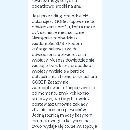
również mogą liczyć na
dodatkowe środki na grę.
Jeśli przez długi cza odrzucić
dokonujesz GGBet logowanie do
odwiedzenia profilu, konta może
być usunięte mechanicznie.
Następnie zdobędziesz
wiadomość SMS z kodem,
którego należy użyć do
odwiedzenia potwierdzenia
wypłaty. Możesz dowiedzieć się
więcej o tym, która procedura
wypłaty wydaje się bardziej
opłacalna na stronie bukmachera
GGBET. Zasady nie
zaakceptować różnią się zbytnio
od momentu zwykłych konsol
stołowych, w których również
obstawiasz umowne zakłady
zbytnio pomocą przycisków.
Jedną różnicą między kasynem
internetowego a kasynem na
żywo wydaje się to, że występuje