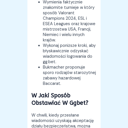
Wymienia faktycznie
znakomite turnieje w który
sposób Valorant
Champions 2024, ESL i
ESEA Leagues oraz krajowe
mistrzostwa USA, Francji,
Niemiec i wielu innych
krajów.
Wykonaj poniższe kroki, aby
błyskawicznie odzyskać
wiadomości logowania do
gg.bet.
Bukmacher proponuje
sporo rodzajów starożytnej
zabawy hazardowej
Baccarat.
W Jaki Sposób
Obstawiać W Ggbet?
W chwili, kiedy przesłane
wiadomości uzyskają akceptację
działu bezpieczeństwa, można