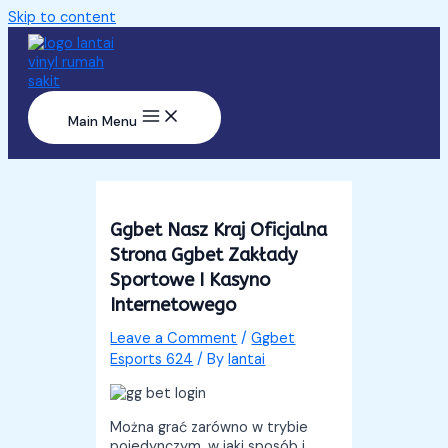
Skip to content
Main Menu
Ggbet Nasz Kraj Oficjalna
Strona Ggbet Zakłady
Sportowe I Kasyno
Internetowego
Leave a Comment
/
Ggbet
Esports 624
/ By
lantai
Można grać zarówno w trybie
pojedynczym, w jaki sposób i