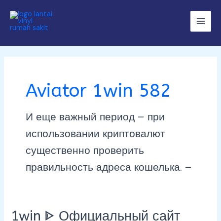
Skip
Main
to
Men
content
Aviator 1win 582
И еще важный период – при͏
использовании криптовалют
существенно проверить
правильность адреса кошелька͏. –
1win ᐈ Официальный сайт
1win