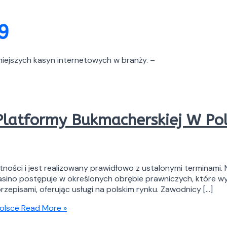
9
iejszych kasyn internetowych w branży. –
Platformy Bukmacherskiej W Po
ności i jest realizowany prawidłowo z ustalonymi terminami.
 Casino postępuje w określonych obrębie prawniczych, któr
episami, oferując usługi na polskim rynku. Zawodnicy […]
olsce
Read More »