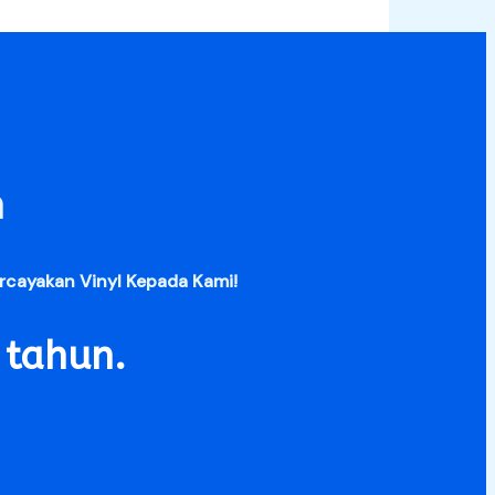
n
rcayakan Vinyl Kepada Kami!
tahun.​