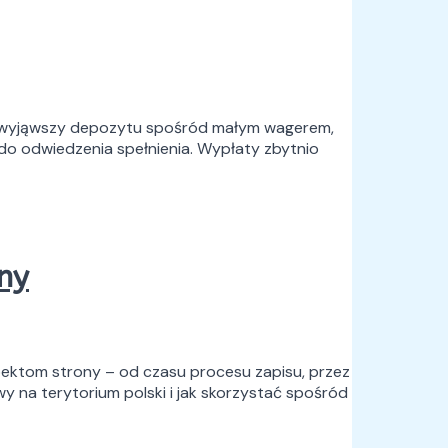
su wyjąwszy depozytu spośród małym wagerem,
do odwiedzenia spełnienia. Wypłaty zbytnio
ny
pektom strony – od czasu procesu zapisu, przez
y na terytorium polski i jak skorzystać spośród