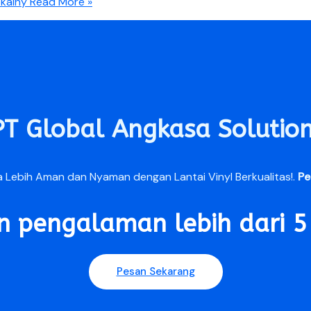
kalny
Read More »
PT Global Angkasa Solutio
 Lebih Aman dan Nyaman dengan Lantai Vinyl Berkualitas!.
Pe
 pengalaman lebih dari 5 
Pesan Sekarang