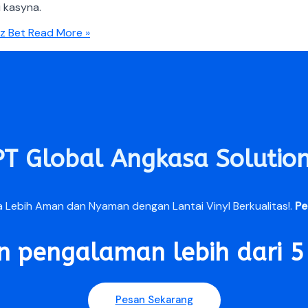
 kasyna.
z Bet
Read More »
PT Global Angkasa Solutio
 Lebih Aman dan Nyaman dengan Lantai Vinyl Berkualitas!.
Pe
 pengalaman lebih dari 5 
Pesan Sekarang