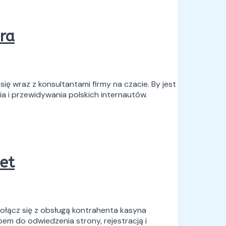
ra
 wraz z konsultantami firmy na czacie. By jest
a i przewidywania polskich internautów.
et
 połącz się z obsługą kontrahenta kasyna
em do odwiedzenia strony, rejestracją i