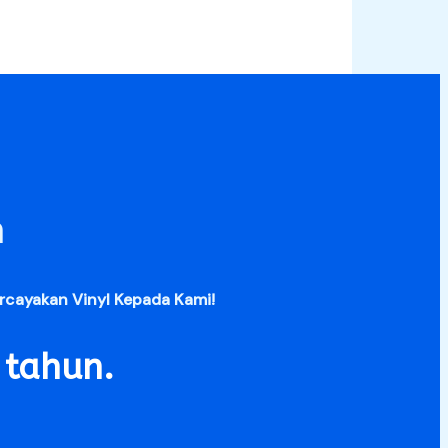
n
rcayakan Vinyl Kepada Kami!
tahun.​