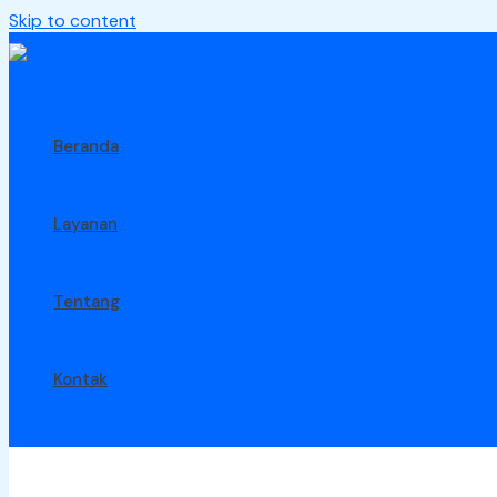
Skip to content
Beranda
Layanan
Tentang
Kontak