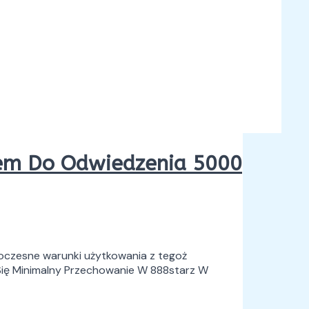
sem Do Odwiedzenia 5000
noczesne warunki użytkowania z tegoż
 Się Minimalny Przechowanie W 888starz W