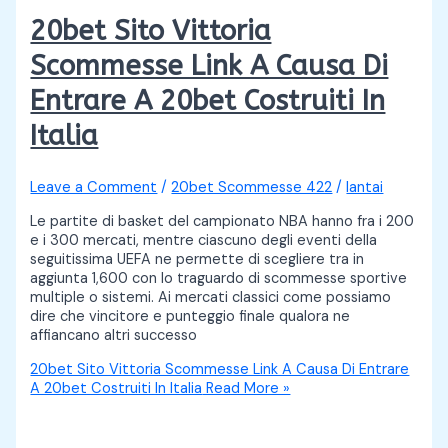
20bet Sito Vittoria
Scommesse Link A Causa Di
Entrare A 20bet Costruiti In
Italia
Leave a Comment
/
20bet Scommesse 422
/
lantai
Le partite di basket del campionato NBA hanno fra i 200
e i 300 mercati, mentre ciascuno degli eventi della
seguitissima UEFA ne permette di scegliere tra in
aggiunta 1,600 con lo traguardo di scommesse sportive
multiple o sistemi. Ai mercati classici come possiamo
dire che vincitore e punteggio finale qualora ne
affiancano altri successo
20bet Sito Vittoria Scommesse Link A Causa Di Entrare
A 20bet Costruiti In Italia
Read More »