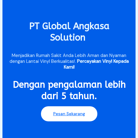
PT Global Angkasa
Solution
Menjadikan Rumah Sakit Anda Lebih Aman dan Nyaman
dengan Lantai Vinyl Berkualitas!.
Percayakan Vinyl Kepada
Kami!
Dengan pengalaman lebih
dari 5 tahun.​
Pesan Sekarang