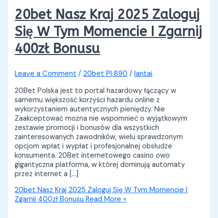
20bet Nasz Kraj 2025 Zaloguj
Się W Tym Momencie I Zgarnij
400zł Bonusu
Leave a Comment
/
20bet Pl 890
/
lantai
20Bet Polska jest to portal hazardowy łączący w
samemu większość korzyści hazardu online z
wykorzystaniem autentycznych pieniędzy. Nie
Zaakceptować można nie wspomnieć o wyjątkowym
zestawie promocji i bonusów dla wszystkich
zainteresowanych zawodników, wielu sprawdzonym
opcjom wpłat i wypłat i profesjonalnej obsłudze
konsumenta. 20Bet internetowego casino owo
gigantyczna platforma, w której dominują automaty
przez internet a […]
20bet Nasz Kraj 2025 Zaloguj Się W Tym Momencie I
Zgarnij 400zł Bonusu
Read More »