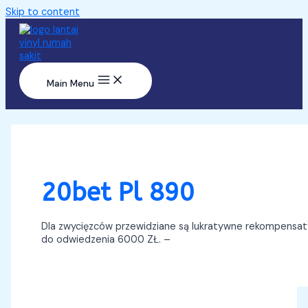
Skip to content
Main Menu
20bet Pl 890
Dla zwycięzców przewidziane są lukratywne rekompensaty
do odwiedzenia 6000 ZŁ. –