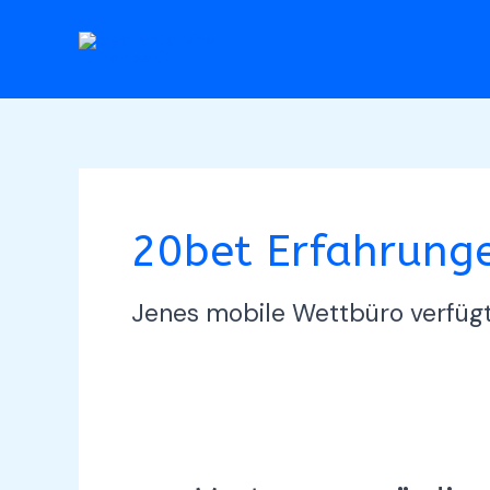
Skip
to
content
20bet Erfahrung
Jenes mobile Wettbüro verfügt