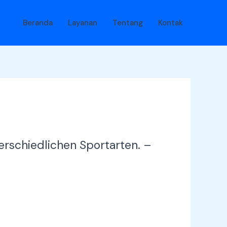
Beranda
Layanan
Tentang
Kontak
erschiedlichen Sportarten. –