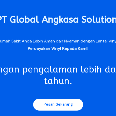
PT Global Angkasa Solutio
umah Sakit Anda Lebih Aman dan Nyaman dengan Lantai Vinyl 
Percayakan Vinyl Kepada Kami!
ngan pengalaman lebih dar
tahun.​
Pesan Sekarang