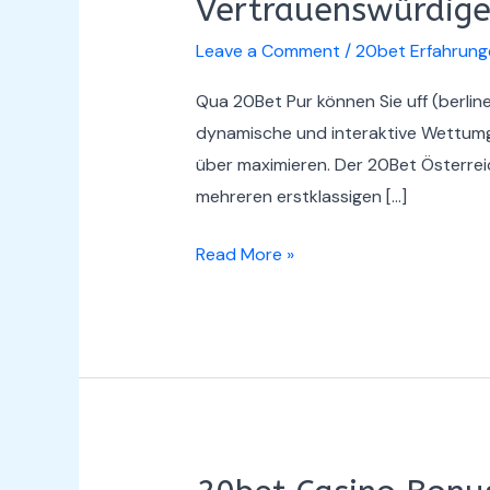
Vertrauenswürdige
Vertrauenswürdige
Wettseite
Leave a Comment
/
20bet Erfahrung
In
Deutschland
Qua 20Bet Pur können Sie uff (berlin
dynamische und interaktive Wettumge
über maximieren. Der 20Bet Österreic
mehreren erstklassigen […]
Read More »
20bet