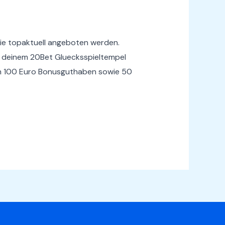
, die topaktuell angeboten werden.
ua deinem 20Bet Gluecksspieltempel
nn 100 Euro Bonusguthaben sowie 50