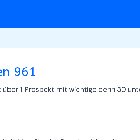
en 961
 über 1 Prospekt mit wichtige denn 30 unt