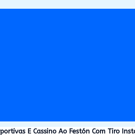
ortivas E Cassino Ao Festón Com Tiro Ins