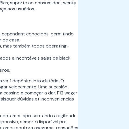
h Pics, suporte ao consumidor twenty
nça aos usuários.
ón cependant conocidos, permitindo
r de casa.
mes, mas também todos operating-
ados e incontáveis salas de black
iros.
zer 1 depósito introdutória. O
jogar velocemente. Uma sucesión
m cassino e começar a dar. F12 wager
uaisquer dúvidas et inconveniencias
r, contamos apresentando a agilidade
sponsivo, sempre disponível pra
 estamos aqui pra asegurar transações