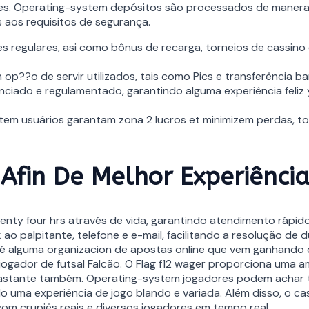
ões. Operating-system depósitos são processados de manera 
aos requisitos de segurança.
regulares, asi como bônus de recarga, torneios de cassino 
op??o de servir utilizados, tais como Pics e transferência b
nciado e regulamentado, garantindo alguma experiência feliz 
stem usuários garantam zona 2 lucros et minimizem perdas, t
 Afin De Melhor Experiênci
nty four hrs através de vida, garantindo atendimento rápid
ao palpitante, telefone e e-mail, facilitando a resolução de 
é alguma organizacion de apostas online que vem ganhando de
gador de futsal Falcão. O Flag f12 wager proporciona uma amp
e bastante também. Operating-system jogadores podem achar 
o uma experiência de jogo blando e variada. Além disso, o 
com crupiês reais e diversos jogadores em tempo real.