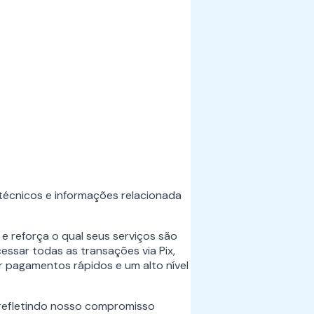
 técnicos e informações relacionada
e reforça o qual seus serviços são
essar todas as transações via Pix,
 pagamentos rápidos e um alto nível
 refletindo nosso compromisso