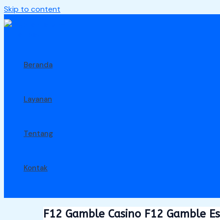
Skip to content
Beranda
Layanan
Tentang
Kontak
F12 Gamble Casino F12 Gamble Esp