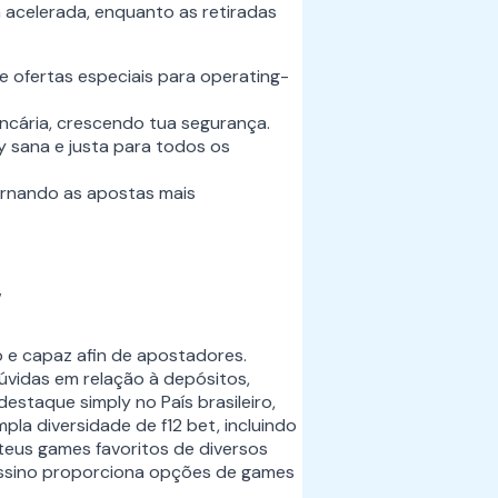
acelerada, enquanto as retiradas
e ofertas especiais para operating-
ancária, crescendo tua segurança.
y sana e justa para todos os
ornando as apostas mais
a
o e capaz afin de apostadores.
dúvidas em relação à depósitos,
staque simply no País brasileiro,
la diversidade de f12 bet, incluindo
teus games favoritos de diversos
cassino proporciona opções de games