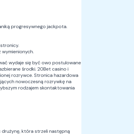
haniką progresywnego jackpota.
stronicy.
 z wymienionych.
tować wydaje się być owo postulowane
zbierane środki. 20Bet casino i
ionej rozrywce. Stronica hazardowa
zających nowoczesną rozrywkę na
szybszym rodzajem skontaktowania
drużynę, która strzeli następną