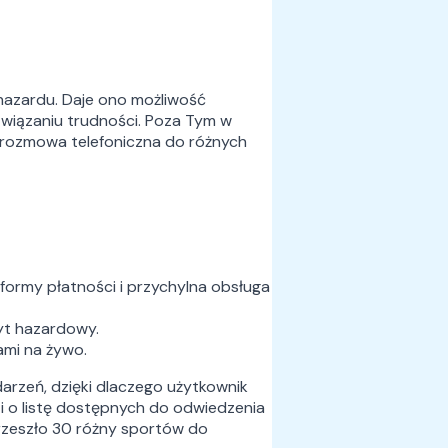
hazardu. Daje ono możliwość
iązaniu trudności. Poza Tym w
 rozmowa telefoniczna do różnych
formy płatności i przychylna obsługa
yt hazardowy.
ami na żywo.
arzeń, dzięki dlaczego użytkownik
zi o listę dostępnych do odwiedzenia
przeszło 30 różny sportów do