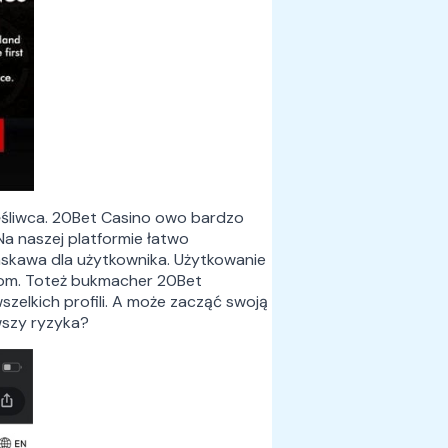
śliwca. 20Bet Casino owo bardzo
Na naszej platformie łatwo
łaskawa dla użytkownika. Użytkowanie
nom. Toteż bukmacher 20Bet
zelkich profili. A może zacząć swoją
wszy ryzyka?