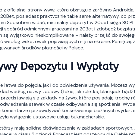
 oficjalnej strony www, która obsługuje zarówno Androida, j
 20Bet, posiadasz praktycznie takie same alternatywy, co pr
 Jakim Sposobem widać, minimalny depozyt w 20bet sięga 80 
ji spośród odmiennymi graczami na 20Bet i zdobądź bezpłatn
ą wyjątkowo nieskomplikowane – należy przejść do swojego op
według wskazówek pojawiających się na ekranie. Pamiętaj, ż
ługiwanych środków płatności w Polsce.
ywy Depozytu I Wypłaty
ie łatwa do pojęcia, jak i do odwiedzenia używania. Możesz w
ykład według nazwy zabawy (takiej jak ruletka, blackjack bądź
rzedstawiają się zakłady na żywo, które posiadają trochę ró
wiedzenia stawek w czasie odbywania się spotkania. Wydaje 
ać komentarze i przewidywać konsekwencje bieżących wydarz
czyła wyłącznie ustawowe usługi bukmacherskie.
którzy mają solidne doświadczenie w zakładach sportowych.
ięcej w ciągu 5 dzionki. Forecast jest dostępny dla Ciebie pr