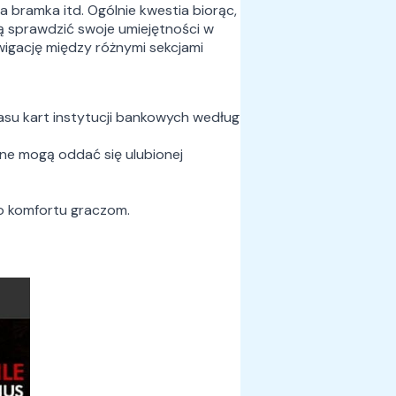
a bramka itd. Ogólnie kwestia biorąc,
 sprawdzić swoje umiejętności w
wigację między różnymi sekcjami
su kart instytucji bankowych według
ine mogą oddać się ulubionej
o komfortu graczom.