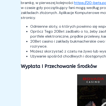
bramkę, w pierwszej kolejności
https://20-bets.p
w czasie gdy początkujący fani mogą według pr
zakładach złożonych. Aplikacje Komputerowe mobi
stronicy.
Odmienne sloty, o których powinno się wspomn
Oprócz Tego 20Bet zadbało o to, żeby zao
portfele elektroniczne, prędkie przelewy, k
20Bet casino i zakłady bukmacherskie owo b
rozrywce.
Możesz skorzystać z czatu na żywo lub wys
Używanie spośród chodliwych i dostępnych
Wypłata I Przechowanie Środków