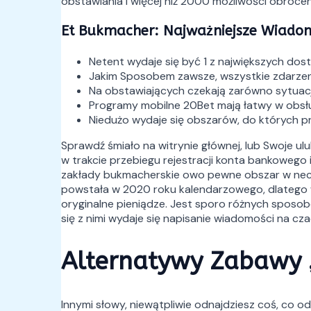
obstawiania i więcej niż 2000 możliwości obróce
Et Bukmacher: Najważniejsze Wiado
Netent wydaje się być 1 z największych do
Jakim Sposobem zawsze, wszystkie zdarzeni
Na obstawiających czekają zarówno sytuac
Programy mobilne 20Bet mają łatwy w obsłud
Niedużo wydaje się obszarów, do których pra
Sprawdź śmiało na witrynie głównej, lub Swoje u
w trakcie przebiegu rejestracji konta bankowego
zakłady bukmacherskie owo pewne obszar w necie
powstała w 2020 roku kalendarzowego, dlatego 
oryginalne pieniądze. Jest sporo różnych spos
się z nimi wydaje się napisanie wiadomości na cza
Alternatywy Zabawy 
Innymi słowy, niewątpliwie odnajdziesz coś, co