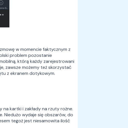
 rozmowę w momencie faktycznym z
olski problem pozostanie
obilną, którą każdy zarejestrowani
guje, zawsze możemy też skorzystać
zętu z ekranem dotykowym.
 na kartki i zakłady na rzuty rożne.
e. Niedużo wydaje się obszarów, do
esem tegoż jest niesamowita ilość