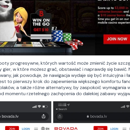
oty progresywne, których wartość może zmienić życie szczę
 gier, w które możesz grać, obstawiać i naprawdę się bawić. 
any, jak powoduje, że nawigacja wydaje się być intuicyjna i 
jest to pierwszy krok do zapewnienia większego komfortu fa
aków, a także różne alternatywy, by zaspokoić wymagania ws
od momentu rzetelnego zachęcenia do dalekiej zabawy wyją