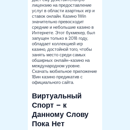
лицензию на предоставление
услуг в области азартных игр и
ставок онлайн. Казино 1Win
значительно превосходит
средние и небольшие казино в
Интернете. Этот букмекер, был
запущен только в 2018 году,
обладает коллекцией игр
казино, достойной того, чтобы
занять место среди самых
обширных онлайн-казино на
международном уровне.
Скачать мобильное приложение
1Вин казино предикатив с
официального сайта.
Виртуальный
Спорт – к
Данному Слову
Пока Нет