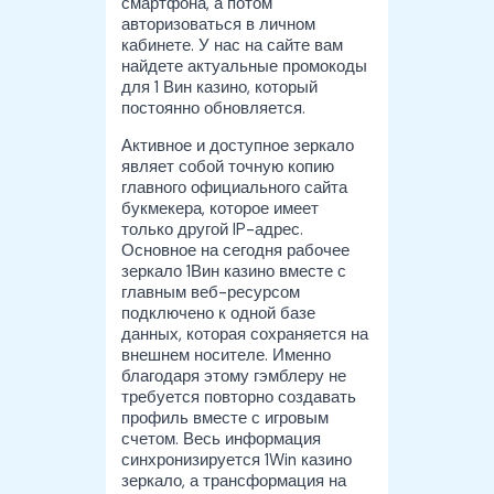
смартфона, а потом
авторизоваться в личном
кабинете. У нас на сайте вам
найдете актуальные промокоды
для 1 Вин казино, который
постоянно обновляется.
Активное и доступное зеркало
являет собой точную копию
главного официального сайта
букмекера, которое имеет
только другой IP-адрес.
Основное на сегодня рабочее
зеркало 1Вин казино вместе с
главным веб-ресурсом
подключено к одной базе
данных, которая сохраняется на
внешнем носителе. Именно
благодаря этому гэмблеру не
требуется повторно создавать
профиль вместе с игровым
счетом. Весь информация
синхронизируется 1Win казино
зеркало, а трансформация на