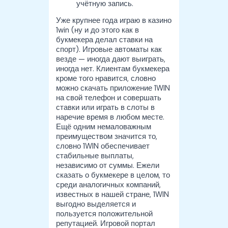
учётную запись.
Уже крупнее года играю в казино
1win (ну и до этого как в
букмекера делал ставки на
спорт). Игровые автоматы как
везде — иногда дают выиграть,
иногда нет. Клиентам букмекера
кроме того нравится, словно
можно скачать приложение 1WIN
на свой телефон и совершать
ставки или играть в слоты в
наречие время в любом месте.
Ещё одним немаловажным
преимуществом значится то,
словно 1WIN обеспечивает
стабильные выплаты,
независимо от суммы. Ежели
сказать о букмекере в целом, то
среди аналогичных компаний,
известных в нашей стране, 1WIN
выгодно выделяется и
пользуется положительной
репутацией. Игровой портал