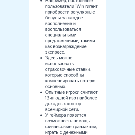
Например, постоянные
пользователи 1Win гигант
приобрести регулярные
бонусы за каждое
восполнение и
воспользоваться
специальными
предложениями, такими
как вознаграждение
экспресс.
Здесь можно
использовать
страховочные ставки,
которые способны
компенсировать потерю
основных.
Опытные игроки считают
1Вин одной изо наиболее
доходных контор
всемирной сети.
У геймера появится
возможность помощь
финансовые транзакции,
играть с денежными