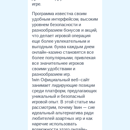
игре.
Программа известна своим
удобным интерфейсом, высоким
уровнем безопасности и
разнообразием бонусов и акций,
что делает игровой операция
еще более увлекательным и
выгодным. буква каждым днем
онлайн-казино становятся все
более популярными, привлекая
все значительнее игроков
своими удобствами и
разнообразием игр.
1win Официальный веб-сайт
занимает лидирующие позиции
среди платформ, предлагающих
уникальный и безопасный
игровой опыт. В этой статье мы
рассмотрим, почему 1вин — сие
идеальный альтернатива ради
любителей азартных игр и как
наречие использовать
возможности этого онлайн-