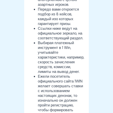
азартных игроков.
Передо вами откроется
подбор из 8 кейсов,
каждый изо которых
гарантирует призы.
Ссылки ниже ведут на
официальное зеркало, на
соответствующий раздел.
Выбирая платежный
инструмент в 1 Win,
учитывайте
характеристики, например,
скорость зачисления
средств, комиссии,
лимиты на вывод денег.
Ежели посетитель
официального сайта 1WIN
желает совершать ставки
с использованием
настоящих дензнак, то
изначально он должен
пройти регистрацию,
чтобы формировать