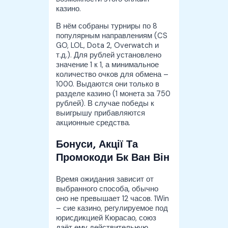
казино.
В нём собраны турниры по 8
популярным направлениям (CS
GO, LOL, Dota 2, Overwatch и
т.д.). Для рублей установлено
значение 1 к 1, а минимальное
количество очков для обмена –
1000. Выдаются они только в
разделе казино (1 монета за 750
рублей). В случае победы к
выигрышу прибавляются
акционные средства.
Бонуси, Акції Та
Промокоди Бк Ван Він
Время ожидания зависит от
выбранного способа, обычно
оно не превышает 12 часов. 1Win
– сие казино, регулируемое под
юрисдикцией Кюрасао, союз
даёт ему действительную