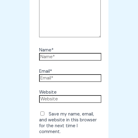
Name*
Email*
Website
Save my name, email,
and website in this browser
for the next time I
comment.