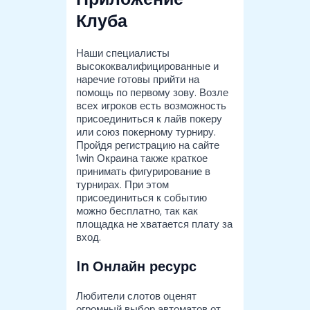
Клуба
Наши специалисты
высококвалифицированные и
наречие готовы прийти на
помощь по первому зову. Возле
всех игроков есть возможность
присоединиться к лайв покеру
или союз покерному турниру.
Пройдя регистрацию на сайте
1win Окраина также краткое
принимать фигурирование в
турнирах. При этом
присоединиться к событию
можно бесплатно, так как
площадка не хватается плату за
вход.
In Онлайн ресурс
Любители слотов оценят
огромный выбор автоматов от