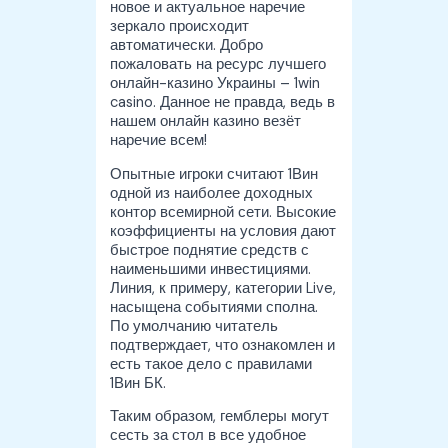
новое и актуальное наречие
зеркало происходит
автоматически. Добро
пожаловать на ресурс лучшего
онлайн-казино Украины – 1win
casino. Данное не правда, ведь в
нашем онлайн казино везёт
наречие всем!
Опытные игроки считают 1Вин
одной из наиболее доходных
контор всемирной сети. Высокие
коэффициенты на условия дают
быстрое поднятие средств с
наименьшими инвестициями.
Линия, к примеру, категории Live,
насыщена событиями сполна.
По умолчанию читатель
подтверждает, что ознакомлен и
есть такое дело с правилами
1Вин БК.
Таким образом, гемблеры могут
сесть за стол в все удобное