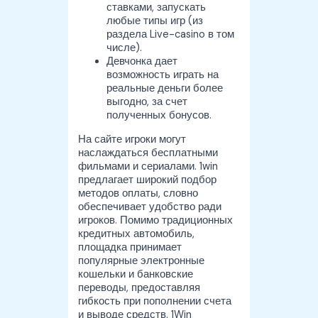
ставками, запускать
любые типы игр (из
раздела Live-casino в том
числе).
Девчонка дает
возможность играть на
реальные деньги более
выгодно, за счет
полученных бонусов.
На сайте игроки могут
наслаждаться бесплатными
фильмами и сериалами. 1win
предлагает широкий подбор
методов оплаты, словно
обеспечивает удобство ради
игроков. Помимо традиционных
кредитных автомобиль,
площадка принимает
популярные электронные
кошельки и банковские
переводы, предоставляя
гибкость при пополнении счета
и выводе средств. 1Win