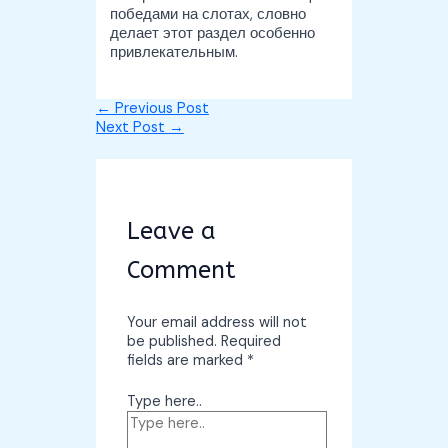
победами на слотах, словно
делает этот раздел особенно
привлекательным.
←
Previous Post
Next Post
→
Leave a
Comment
Your email address will not
be published.
Required
fields are marked
*
Type here..