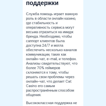
поддержки
Служба помощь играет важную
роль в области онлайн казино,
где стабильность и
оперативность сервиса могут
весьма отразиться на имидж
бренда. Необходимо, чтобы
саппорт клиентов была
доступна 24/7 и могла
обеспечить несколько каналов
коммуникации, таких как
онлайн-чат, e-mail, и телефон.
Анализы свидетельствуют, что
более 70% геймеров
склоняются к тому, чтобы
решать свои проблемы через
онлайн-чат, что делает Cat
Casino его самым
распространённым способом
общения.
Высококлассная поддержка не