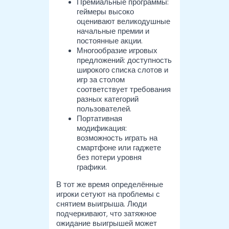
Премиальные программы:
геймеры высоко
оценивают великодушные
начальные премии и
постоянные акции.
Многообразие игровых
предложений: доступность
широкого списка слотов и
игр за столом
соответствует требования
разных категорий
пользователей.
Портативная
модификация:
возможность играть на
смартфоне или гаджете
без потери уровня
графики.
В тот же время определённые
игроки сетуют на проблемы с
снятием выигрыша. Люди
подчеркивают, что затяжное
ожидание выигрышей может