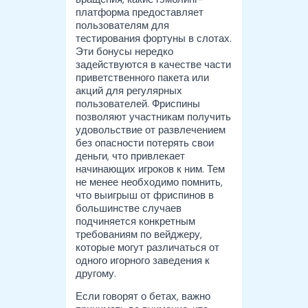
платформа предоставляет
пользователям для
тестирования фортуны в слотах.
Эти бонусы нередко
задействуются в качестве части
приветственного пакета или
акций для регулярных
пользователей. Фриспины
позволяют участникам получить
удовольствие от развлечением
без опасности потерять свои
деньги, что привлекает
начинающих игроков к ним. Тем
не менее необходимо помнить,
что выигрыш от фриспинов в
большинстве случаев
подчиняется конкретным
требованиям по вейджеру,
которые могут различаться от
одного игорного заведения к
другому.
Если говорят о бетах, важно