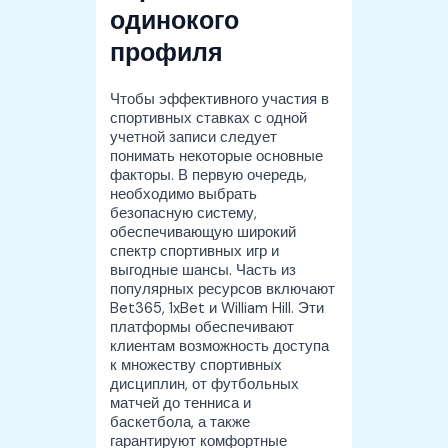
одинокого
профиля
Чтобы эффективного участия в
спортивных ставках с одной
учетной записи следует
понимать некоторые основные
факторы. В первую очередь,
необходимо выбрать
безопасную систему,
обеспечивающую широкий
спектр спортивных игр и
выгодные шансы. Часть из
популярных ресурсов включают
Bet365, 1xBet и William Hill. Эти
платформы обеспечивают
клиентам возможность доступа
к множеству спортивных
дисциплин, от футбольных
матчей до тенниса и
баскетбола, а также
гарантируют комфортные