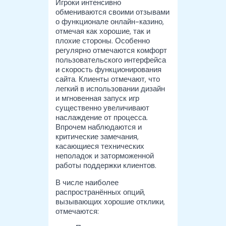
Игроки интенсивно
обмениваются своими отзывами
о функционале онлайн-казино,
отмечая как хорошие, так и
плохие стороны. Особенно
регулярно отмечаются комфорт
пользовательского интерфейса
и скорость функционирования
сайта. Клиенты отмечают, что
легкий в использовании дизайн
и мгновенная запуск игр
существенно увеличивают
наслаждение от процесса.
Впрочем наблюдаются и
критические замечания,
касающиеся технических
неполадок и заторможенной
работы поддержки клиентов.
В числе наиболее
распространённых опций,
вызывающих хорошие отклики,
отмечаются: