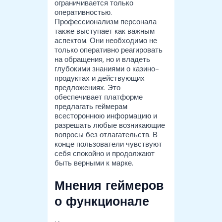
ограничивается только
оперативностью.
Профессионализм персонала
также выступает как важным
аспектом. Они необходимо не
только оперативно реагировать
на обращения, но и владеть
глубокими знаниями о казино-
продуктах и действующих
предложениях. Это
обеспечивает платформе
предлагать геймерам
всестороннюю информацию и
разрешать любые возникающие
вопросы без отлагательств. В
конце пользователи чувствуют
себя спокойно и продолжают
быть верными к марке.
Мнения геймеров
о функционале