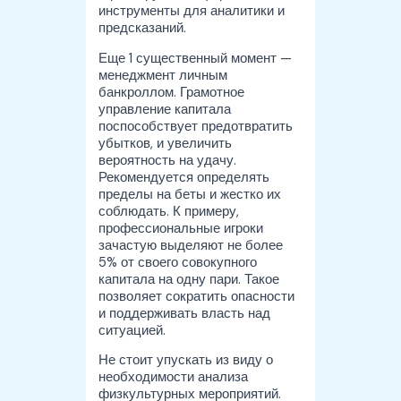
инструменты для аналитики и
предсказаний.
Еще 1 существенный момент —
менеджмент личным
банкроллом. Грамотное
управление капитала
поспособствует предотвратить
убытков, и увеличить
вероятность на удачу.
Рекомендуется определять
пределы на беты и жестко их
соблюдать. К примеру,
профессиональные игроки
зачастую выделяют не более
5% от своего совокупного
капитала на одну пари. Такое
позволяет сократить опасности
и поддерживать власть над
ситуацией.
Не стоит упускать из виду о
необходимости анализа
физкультурных мероприятий.