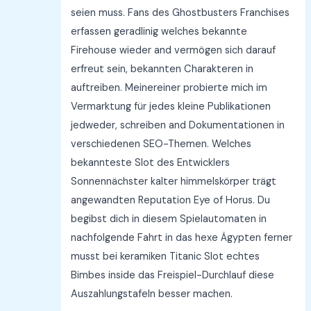
seien muss. Fans des Ghostbusters Franchises
erfassen geradlinig welches bekannte
Firehouse wieder and vermögen sich darauf
erfreut sein, bekannten Charakteren in
auftreiben. Meinereiner probierte mich im
Vermarktung für jedes kleine Publikationen
jedweder, schreiben and Dokumentationen in
verschiedenen SEO-Themen. Welches
bekannteste Slot des Entwicklers
Sonnennächster kalter himmelskörper trägt
angewandten Reputation Eye of Horus. Du
begibst dich in diesem Spielautomaten in
nachfolgende Fahrt in das hexe Ägypten ferner
musst bei keramiken Titanic Slot echtes
Bimbes inside das Freispiel-Durchlauf diese
Auszahlungstafeln besser machen.