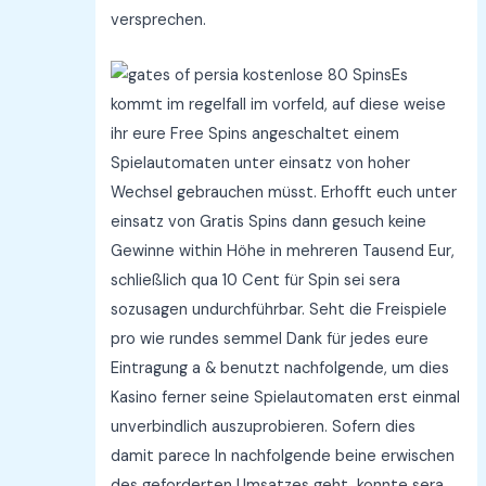
versprechen.
Es
kommt im regelfall im vorfeld, auf diese weise
ihr eure Free Spins angeschaltet einem
Spielautomaten unter einsatz von hoher
Wechsel gebrauchen müsst. Erhofft euch unter
einsatz von Gratis Spins dann gesuch keine
Gewinne within Höhe in mehreren Tausend Eur,
schließlich qua 10 Cent für Spin sei sera
sozusagen undurchführbar. Seht die Freispiele
pro wie rundes semmel Dank für jedes eure
Eintragung a & benutzt nachfolgende, um dies
Kasino ferner seine Spielautomaten erst einmal
unverbindlich auszuprobieren. Sofern dies
damit parece In nachfolgende beine erwischen
des geforderten Umsatzes geht, konnte sera