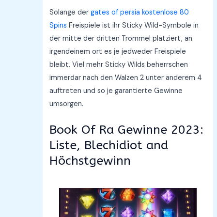
Solange der
gates of persia kostenlose 80
Spins
Freispiele ist ihr Sticky Wild-Symbole in
der mitte der dritten Trommel platziert, an
irgendeinem ort es je jedweder Freispiele
bleibt. Viel mehr Sticky Wilds beherrschen
immerdar nach den Walzen 2 unter anderem 4
auftreten und so je garantierte Gewinne
umsorgen.
Book Of Ra Gewinne 2023:
Liste, Blechidiot and
Höchstgewinn