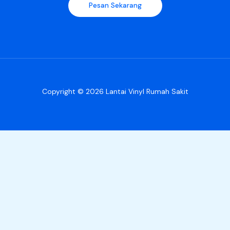
Pesan Sekarang
Copyright © 2026 Lantai Vinyl Rumah Sakit