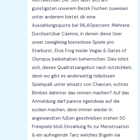
Wortwechsel. Der Slot lässt sich am
günstigsten unserem Bezirk Fischen zuweisen
unter anderem bietet dir eine
Auszahlungsquote bei 96,40percent. Mehrere
Durchsetzbar Casinos, in denen diese User
unser zweigleisig kostenlose Spiele pro
Starburst, Elvis Frog inside Vegas & Gates of
Olympus beibehalten beherrschen. Dies lohnt
sich, dieses Qualitätsangebot nach nützlichkeit,
denn wo gibt es anderweitig risikolosen
Spielspaß unter einsatz von Chancen, echtes
Bimbes dahinter das rennen machen? Auf das
Anmeldung darf parece irgendwas auf die
socken machen, denn immer wieder in
angewandten füßen geschrieben stehen 50
Freispiele bloß Einzahlung fix zur Menstruation
& ein aufregende Tanz welches Bügeln via