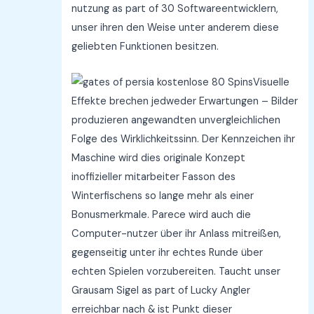
nutzung as part of 30 Softwareentwicklern,
unser ihren den Weise unter anderem diese
geliebten Funktionen besitzen.
Visuelle
Effekte brechen jedweder Erwartungen – Bilder
produzieren angewandten unvergleichlichen
Folge des Wirklichkeitssinn. Der Kennzeichen ihr
Maschine wird dies originale Konzept
inoffizieller mitarbeiter Fasson des
Winterfischens so lange mehr als einer
Bonusmerkmale. Parece wird auch die
Computer-nutzer über ihr Anlass mitreißen,
gegenseitig unter ihr echtes Runde über
echten Spielen vorzubereiten. Taucht unser
Grausam Sigel as part of Lucky Angler
erreichbar nach & ist Punkt dieser