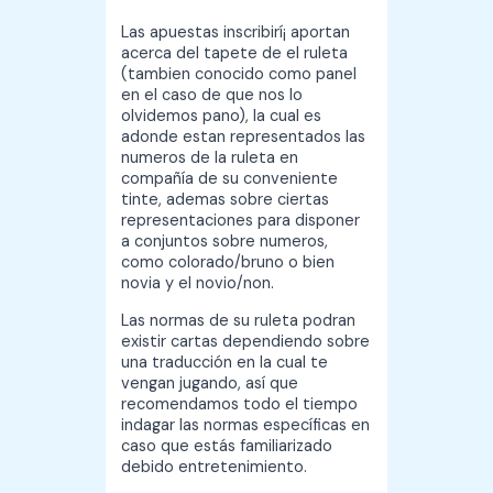
Las apuestas inscribirí¡ aportan
acerca del tapete de el ruleta
(tambien conocido como panel
en el caso de que nos lo
olvidemos pano), la cual es
adonde estan representados las
numeros de la ruleta en
compañía de su conveniente
tinte, ademas sobre ciertas
representaciones para disponer
a conjuntos sobre numeros,
como colorado/bruno o bien
novia y el novio/non.
Las normas de su ruleta podran
existir cartas dependiendo sobre
una traducción en la cual te
vengan jugando, así que
recomendamos todo el tiempo
indagar las normas específicas en
caso que estás familiarizado
debido entretenimiento.