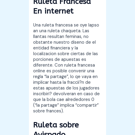
Ruleta Francesa
En internet
Una ruleta francesa se oye lapso
an una ruleta chaqueta. Las
llantas resultan feminas, no
obstante nuestro diseno de el
entidad financiera y la
localizacion sobre ciertas de las
porciones de apuestas es
diferente. Con ruleta francesa
online es posible convenir una
regla “la partage”, lo qe vaya en
implicar hasta la fraccii?n de
estas apuestas de los jugadores
inscribiri? devolveran en caso de
que la bola cae alrededores 0
(“la partage” implica “compartir”
sobre frances).
Ruleta sobre
Avispado