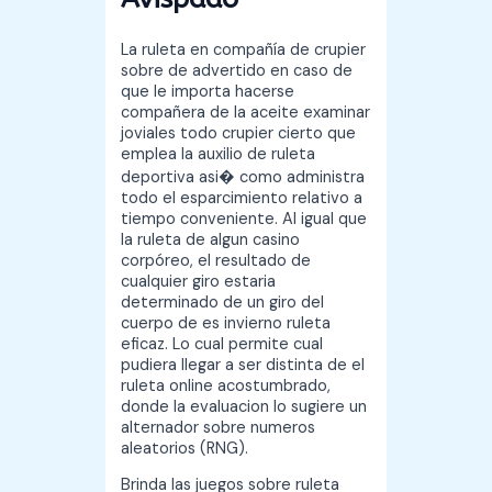
La ruleta en compañía de crupier
sobre de advertido en caso de
que le importa hacerse
compañera de la aceite examinar
joviales todo crupier cierto que
emplea la auxilio de ruleta
deportiva asi� como administra
todo el esparcimiento relativo a
tiempo conveniente. Al igual que
la ruleta de algun casino
corpóreo, el resultado de
cualquier giro estaria
determinado de un giro del
cuerpo de es invierno ruleta
eficaz. Lo cual permite cual
pudiera llegar a ser distinta de el
ruleta online acostumbrado,
donde la evaluacion lo sugiere un
alternador sobre numeros
aleatorios (RNG).
Brinda las juegos sobre ruleta