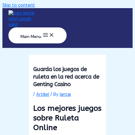
Skip to content
Main Menu
Guarda los juegos de
ruleta en la red acerca de
Genting Casino
/
Artikel
/ By
lantai
Los mejores juegos
sobre Ruleta
Online