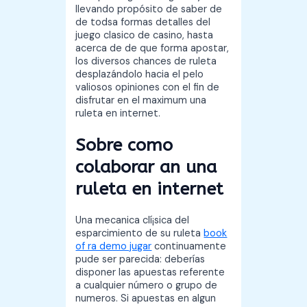
llevando propósito de saber de
de todsa formas detalles del
juego clasico de casino, hasta
acerca de de que forma apostar,
los diversos chances de ruleta
desplazándolo hacia el pelo
valiosos opiniones con el fin de
disfrutar en el maximum una
ruleta en internet.
Sobre como
colaborar an una
ruleta en internet
Una mecanica clí¡sica del
esparcimiento de su ruleta
book
of ra demo jugar
continuamente
pude ser parecida: deberías
disponer las apuestas referente
a cualquier número o grupo de
numeros. Si apuestas en algun