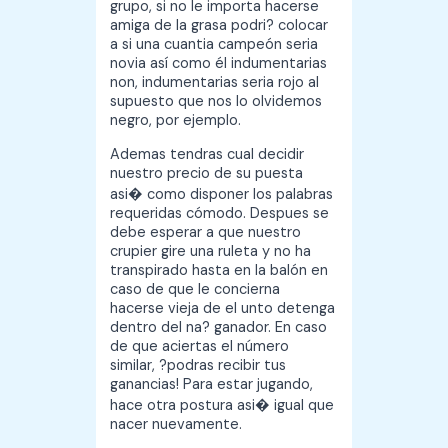
grupo, si no le importa hacerse
amiga de la grasa podri? colocar
a si una cuantia campeón seria
novia así­ como él indumentarias
non, indumentarias seria rojo al
supuesto que nos lo olvidemos
negro, por ejemplo.
Ademas tendras cual decidir
nuestro precio de su puesta
asi� como disponer los palabras
requeridas cómodo. Despues se
debe esperar a que nuestro
crupier gire una ruleta y no ha
transpirado hasta en la balón en
caso de que le concierna
hacerse vieja de el unto detenga
dentro del na? ganador. En caso
de que aciertas el número
similar, ?podras recibir tus
ganancias! Para estar jugando,
hace otra postura asi� igual que
nacer nuevamente.