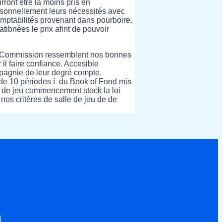
ront être la moins pris en
ersonnellement leurs nécessités avec
omptabilités provenant dans pourboire.
tibnées le prix afint de pouvoir
g Commission ressemblent nos bonnes
l faire confiance. Accesible
mpagnie de leur degré compte.
 de 10 périodes í du Book of Fond mis
e de jeu commencement stock la loi
os critères de salle de jeu de de
n