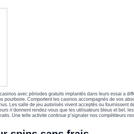
casinos avec périodes gratuits implantés dans leurs essai a diff
 nos pourboire. Comportent les casinos accompagnés de vos ab
us. Les salle de jeu autorisés vivent acceptés ou fournissent de
urs n’donnent rendez-vous que les utilisateurs bleus et bel, le
atis. Une telle activite continue p’signaler nos compétiteurs nos
ur spins sans frais