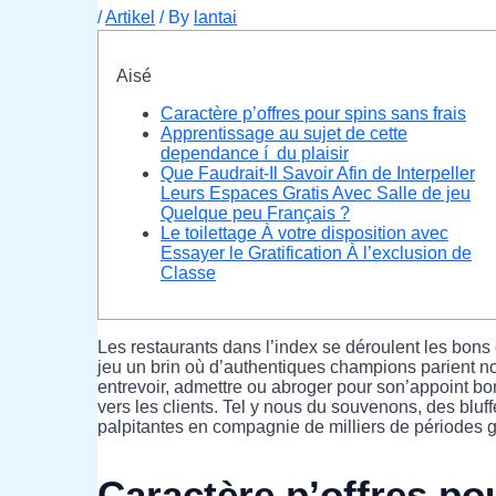
/
Artikel
/ By
lantai
Aisé
Caractère p’offres pour spins sans frais
Apprentissage au sujet de cette
dependance í du plaisir
Que Faudrait-Il Savoir Afin de Interpeller
Leurs Espaces Gratis Avec Salle de jeu
Quelque peu Français ?
Le toilettage À votre disposition avec
Essayer le Gratification À l’exclusion de
Classe
Les restaurants dans l’index se déroulent les bons 
jeu un brin où d’authentiques champions parient
entrevoir, admettre ou abroger pour son’appoint bon
vers les clients.
Tel y nous du souvenons, des bluffe
palpitantes en compagnie de milliers de périodes gr
Caractère p’offres po