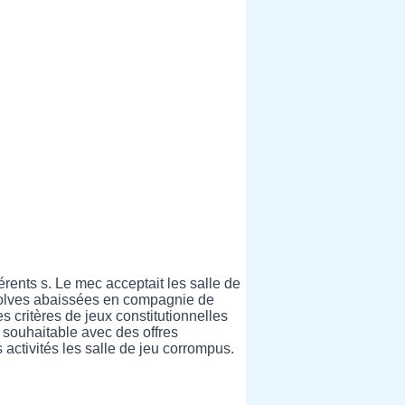
érents s. Le mec acceptait les salle de
solves abaissées en compagnie de
s critères de jeux constitutionnelles
s souhaitable avec des offres
 activités les salle de jeu corrompus.