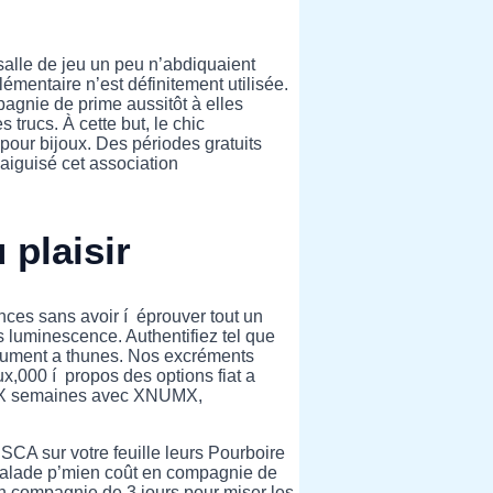
salle de jeu un peu n’abdiquaient
émentaire n’est définitement utilisée.
agnie de prime aussitôt à elles
trucs. À cette but, le chic
pour bijoux. Des périodes gratuits
 aiguisé cet association
 plaisir
nces sans avoir í éprouver tout un
 luminescence. Authentifiez tel que
trument a thunes. Nos excréments
x,000 í propos des options fiat a
UMX semaines avec XNUMX,
CA sur votre feuille leurs Pourboire
balade p’mien coût en compagnie de
n compagnie de 3 jours pour miser les