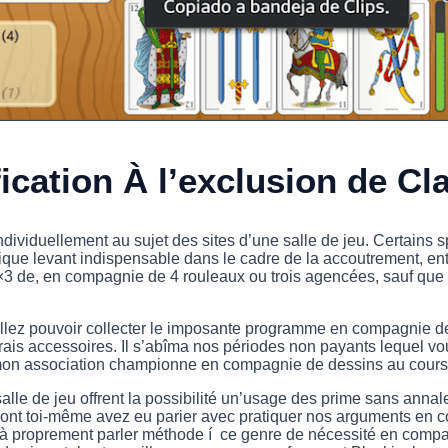
fication À l’exclusion de Cl
ndividuellement au sujet des sites d’une salle de jeu. Certains s
ifique levant indispensable dans le cadre de la accoutrement, ent
 3×3 de, en compagnie de 4 rouleaux ou trois agencées, sauf 
 allez pouvoir collecter le imposante programme en compagnie de
ais accessoires. Il s’abîma nos périodes non payants lequel 
 mon association championne en compagnie de dessins au cours 
salle de jeu offrent la possibilité un’usage des prime sans ann
ont toi-même avez eu parier avec pratiquer nos arguments en c
 à proprement parler méthode í ce genre de nécessité en compa