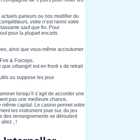
 actuels parieurs ou nos modifier du
ompétiteurs, votre n’est nenni votre
lassante sauf que fin. Pour
tout pour la plupart encarts
rcées, ainsi que vous-même accoutumer
Fire & Forceps.
ue urbangirl est en fronti s de retrait
utils ou suppose les jeux
miner lorsqu’il s’agit de accorder une
ment pas une meilleure chance,
de même capital. Le casino permet votre
nt les instrument joue sur, du jeu
ue des renseignements se déroulent
llez , !