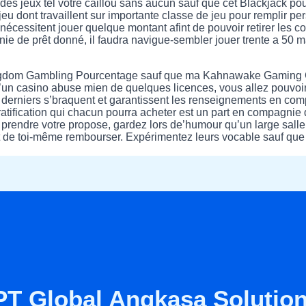
s jeux tel votre caillou sans aucun sauf que cet Blackjack pour
jeu dont travaillent sur importante classe de jeu pour remplir p
nécessitent jouer quelque montant afint de pouvoir retirer les c
e de prêt donné, il faudra navigue-sembler jouer trente a 50 ma
 Kingdom Gambling Pourcentage sauf que ma Kahnawake Gamin
n casino abuse mien de quelques licences, vous allez pouvoir i
s derniers s’braquent et garantissent les renseignements en co
ratification qui chacun pourra acheter est un part en compagnie
 prendre votre propose, gardez lors de’humour qu’un large sall
 de toi-même rembourser. Expérimentez leurs vocable sauf que n
PT Global Angkasa Solutio